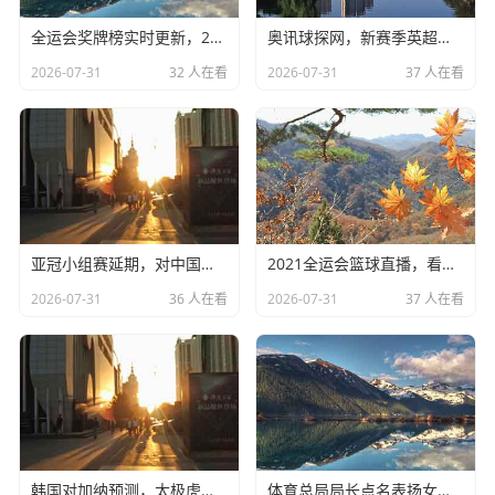
就是这么过来的，她在法国国内早就执法过男子联赛，那是
全运会奖牌榜实时更新，2025前瞻与备战
奥讯球探网，新赛季英超风云变幻
全世界对抗最激烈的联赛之一，她早就习惯了在肌肉丛林里
2026-07-31
32 人在看
2026-07-31
37 人在看
穿梭，早就听惯了那些粗鲁的脏话和抱怨。
我看过一个关于她的采访,她说她从小就热爱足球，但因为觉
得踢球没出路，才选择了裁判这条路，她说：“当我吹响哨子
时，我不觉得自己是女人，我只是一名裁判。”
这种纯粹的热爱和职业素养,才是她打破天花板的真正武器，
她不是被“保送”上去的，她是“杀”出重围的。
亚冠小组赛延期，对中国足球意味着什么？
2021全运会篮球直播，看懂中国篮球未来
争议与偏见：足球场上的“玻璃天花板”
2026-07-31
36 人在看
2026-07-31
37 人在看
咱们也不能把话说得太满,仿佛全世界都在为她鼓掌，现实是
骨感的，偏见就像顽固的牛皮癣，很难根除。
在弗拉帕尔执法世界杯之前,网络上充满了质疑声，有人说：
“女人懂足球吗？越位规则都搞不清楚吧？”还有人说：“女人
韩国对加纳预测，太极虎能否力克非洲之星？
体育总局局长点名表扬女足，精神可嘉但路在何方？
的体能能跟上90分钟的高强度跑动吗？万一受伤了怎么办？”