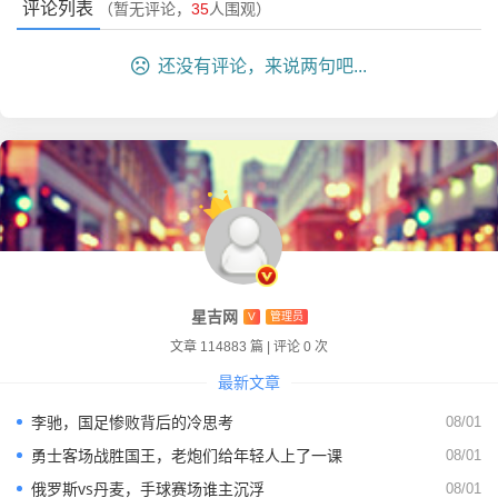
这是一个双重标准,咱们得承认，不管是男是女，裁判都是
评论列表
（暂无评论，
35
人围观）
人，人就会犯错，VAR系统引进了这么多年，顶级名裁如克
拉滕伯格、里佐利都有误判的时候，为什么对弗拉帕尔就要
还没有评论，来说两句吧...
苛刻到这种地步？
但我个人觉得,弗拉帕尔最牛的地方就在于，她用行动堵住了
这些人的嘴，她在世界杯上的跑动距离数据显示，她的体能
完全不输给男性裁判，甚至在某些场次比同场的男助理裁判
跑得还多，当你在场上能跟上反击的速度，能准确判断毫厘
之间的越位时，那些关于“体能”和“懂球”的谣言就不攻自破
了。
星吉网
V
管理员
不仅仅是裁判：她是无数女孩的灯塔
文章 114883 篇
|
评论 0 次
最新文章
抛开技战术层面,我想从更感性的角度聊聊这件事的意义。
李驰，国足惨败背后的冷思考
08/01
大家试想一下,如果咱们家里有个小女孩，她喜欢踢球，她的
勇士客场战胜国王，老炮们给年轻人上了一课
08/01
梦想是成为职业球员，或者是成为一名足球裁判，在以前，
俄罗斯vs丹麦，手球赛场谁主沉浮
08/01