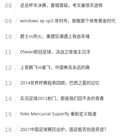
我记得有个生活实例特别打动我,有个网友发帖说，他带女儿
08
足总杯半决赛，曼城晋级，考文垂惊天逆转
去踢球，女儿以前总是怕被男孩子嘲笑，不敢对抗，但在看
了弗拉帕尔的执法后，小姑娘说：“爸爸，如果那个阿姨能在
09
windows xp sp3 序列号，致敬那个体育黄金时代
世界杯上管住那些大哥哥，我也能抢下这个球。”
10
爵士vs热火，重建狂潮遇上铁血军魂
看到这个故事我真的很感动,这就是体育的魅力，这就是打破
偏见的意义，它不仅仅是输赢，更是关于勇气、关于平等、
11
05wan欧冠足球，决战之夜谁主沉浮
关于可能性。
12
上官鹏飞vs崔飞，中国拳击永远的痛
我的看法：尊重无关性别，只关乎专业
13
2014世界杯赛程表回顾，巴西之夏的记忆
说了这么多,我想最后总结一下我的个人观点。
14
实况足球2012射门，那是我们回不去的青春
我觉得我们不应该过度“神话”弗拉帕尔，也不应该过度“消费”
她的性别，最好的尊重，就是把她当成一个普通的、专业的
15
Nike Mercurial Superfly 重新定义极速
裁判来对待。
当我们看比赛时,看到她吹哨，我们的第一反应应该是：
16
2021中国足球赛历出炉，国足能否创造奇迹？
“哦，这是个犯规。”而不是：“哇，是个女的在吹哨！”