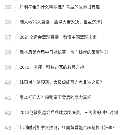
35
丹羽孝希为什么叫泥洼？背后的故事很有趣
36
湖人vs76人直播，詹皇大帝对决，谁主沉浮？
37
2021全运会篮球直播，看懂中国篮球未来
38
武林风第六届中日对抗赛，热血铸就的荣耀时刻
39
2015非洲杯，科特迪瓦的救赎之战
40
韩国对加纳预测，太极虎能否力克非洲之星？
41
泰森打死人？揭秘拳王背后的暴力真相
42
2012伦敦奥运会乒乓球男团决赛，三剑客的封神时刻
43
比利时对加拿大预测，红魔黄昏能否压制枫叶狂飙？