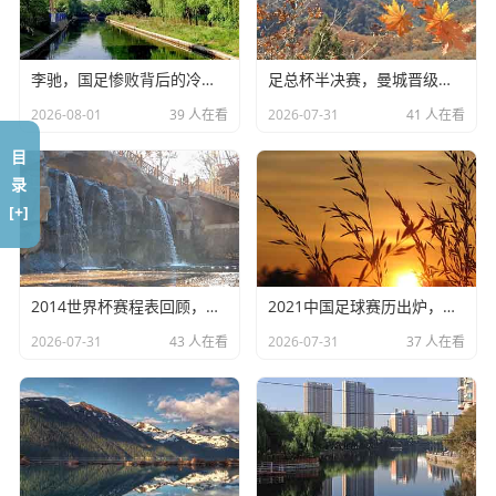
很多人可能觉得,这会不会是国际足联为了“政治正确”搞的一
场秀？是不是为了博眼球特意安排的一个花瓶？
李驰，国足惨败背后的冷思考
足总杯半决赛，曼城晋级，考文垂惊天逆转
2026-08-01
39 人在看
2026-07-31
41 人在看
如果你这么想,那可就大错特错了，弗拉帕尔能站在卡塔尔，
靠的是实打实的“硬实力”，是一步一个脚印踩出来的血路。
目
录
咱们来捋一捋她的履历,弗拉帕尔今年（注：根据当前语境）
[+]
已经40岁了，她并不是一夜成名，早在2019年，她就已经创
造了历史，成为了执法欧洲超级杯的第一位女性裁判，那场
比赛是利物浦对阵切尔西，火药味十足，但她交出了一份满
2014世界杯赛程表回顾，巴西之夏的记忆
2021中国足球赛历出炉，国足能否创造奇迹？
分的答卷。
2026-07-31
43 人在看
2026-07-31
37 人在看
紧接着,2020年，她又成为了第一位执法欧冠男子比赛的女裁
判，当她出现在尤文图斯和基辅迪纳摩的比赛中时，C罗还
在场上踢球呢。
这就好比咱们在公司里,一个新人从基层做起，不管别人怎么
看，不管周围环境多么不友好，就是靠业绩说话，弗拉帕尔