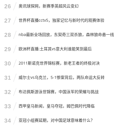
26
奥讯球探网，新赛季英超风云变幻
纳每一个勇敢的灵魂。
斯蒂芬妮·弗拉帕尔，这个名字已经载入了史册，但比起“首
27
世界杯直播cctv5，独家记忆与新时代的观赛体验
位女主裁”这个头衔，我更愿意记住她在球场上奔跑的样子
——自信、从容、专业。
28
nba最新全场回放，东契奇三双杀狼，森林狼命悬一线
咱们作为球迷,最应该做的，就是享受比赛，尊重规则，尊重
29
欧洲杯直播:土耳其vs意大利谁能笑到最后
每一个为了这项运动付出汗水的人，无论他是男是女，无论
他在场上奔跑，还是在场边吹哨。
30
2011斯诺克世界锦标赛，新老王者的终极对决
好了,今天的分享就到这里，不知道大家对女主裁执法有什么
31
威尔士vs乌克兰，5-1惨案背后，两队命运大反转
看法？欢迎在评论区留言，咱们一起聊聊，下次再见！
32
布达佩斯游泳世锦赛，中国泳军的荣耀与挑战
33
西甲皇马新闻，皇马夺冠，姆巴佩时代降临
34
亚冠小组赛延期，对中国足球意味着什么？