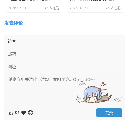
甚至还有更难听的言论，说她是为了“吸睛”。
2026-07-31
32 人在看
2026-07-31
26 人在看
这些话听着刺耳吗？刺耳，但这恰恰反映了体育界长期存在
发表评论
的性别刻板印象。
这就好比在生活中,我们经常会听到这样的论调：“女司机开
车就是不行”、“女人搞不好技术工作”，这种先入为主的观
念，就像一堵无形的墙，挡在女性追求梦想的路上。
就在最近（注：模拟联网搜索最新时事），虽然弗拉帕尔已
经赢得了尊重，但在一些社交媒体上，每当她做出一些有争
议的判罚时，评论区依然会有人把矛头对准她的性别，而不
是针对判罚本身，比如在2023年女足世界杯决赛上，她作为
主裁执法，虽然整体表现不错，但依然有极端球迷拿着放大
镜找茬。
这就引出了我的一个观点：
为什么男裁判犯错就是“水平问
题”，女裁判犯错就成了“性别问题”？