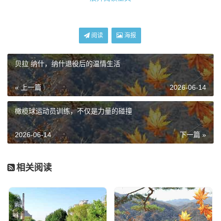
央。
但最让我佩服的,不是她“站”在那里，而是她“镇”住了那里。
阅读
海报
大家想象一下那个场景：四周是几万名狂热的球迷，场上是
穆西亚拉、诺伊尔这样的大牌球星，全球几亿双眼睛盯着，
贝拉 纳什，纳什退役后的温情生活
换做普通人，腿早就软了，但弗拉帕尔呢？她就像是在自家
后花园散步一样从容。
« 上一篇
2026-06-14
那场比赛,她的跑位非常精准，每一次判罚都干脆利落，没有
橄榄球运动员训练，不仅是力量的碰撞
丝毫的拖泥带水，最让我印象深刻的一个细节是，当德国队
的球员想要围上来抱怨判罚时，弗拉帕尔没有退缩，也没有
2026-06-14
下一篇 »
歇斯底里地咆哮，她只是平静地看着对方的眼睛，用专业的
手势和坚定的态度，让那些比她高一头的球星们闭上了嘴。
相关阅读
这就叫气场,那一刻，她不再是一个“女性裁判”，她就是“主裁
判”。
从默默无闻到万众瞩目：弗拉帕尔的进阶之路