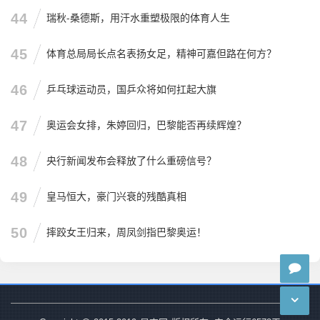
44
瑞秋-桑德斯，用汗水重塑极限的体育人生
45
体育总局局长点名表扬女足，精神可嘉但路在何方？
46
乒乓球运动员，国乒众将如何扛起大旗
47
奥运会女排，朱婷回归，巴黎能否再续辉煌？
48
央行新闻发布会释放了什么重磅信号？
49
皇马恒大，豪门兴衰的残酷真相
50
摔跤女王归来，周凤剑指巴黎奥运！