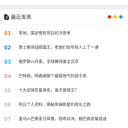
当她打开电视，看到的全是男人，她可能会觉得：“哦，这个
世界可能不属于我。”
最近发表
但是现在呢？当她在电视上看到弗拉帕尔扎着马尾，在世界
杯的赛场上从容地指挥比赛，给大牌球员掏黄牌时，那个小
01
李驰，国足惨败背后的冷思考
女孩心里的火苗是不是就被点燃了？
这就是榜样的力量,弗拉帕尔不仅仅是一个裁判，她是一座灯
02
勇士客场战胜国王，老炮们给年轻人上了一课
塔，告诉全世界的女性：
只要你有实力，这世界上没有你登
不上的舞台。
03
俄罗斯vs丹麦，手球赛场谁主沉浮
我最近看到一个新闻（注：结合时事），在弗拉帕尔之后，
04
巴特纳，阿森纳那个最接地气的胡子哥
越来越多的女性裁判开始出现在顶级联赛中，比如在法甲、
德甲，我们都看到了更多女性的身影，这不仅仅是足球圈的
05
十大足球巨星排名，谁才是球王？
进步，更是整个社会性别平等进程的一个缩影。
06
阿丘个人资料，揭秘体操新星的成长之路
这就好比以前我们觉得宇航员、战斗机飞行员只能是男人，
但现在呢？刘洋在太空漫步，女飞行员驾驶战机翱翔蓝天，
07
皇马vs巴黎圣日耳曼，宿命对决，姆巴佩去留成谜
体育也是一样，它不该有性别禁区。