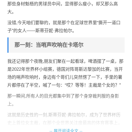
那些身材魁梧的男球员中间，显得那么瘦小，却又那么高
大。
没错,今天咱们要聊的，就是那个在足球世界里“撕开一道口
子”的女人——斯蒂芬妮·弗拉帕尔。
那一刻：当哨声吹响在卡塔尔
我还记得那个夜晚,朋友们聚在一起看球，啤酒摆了一桌，那
是2022年世界杯小组赛，德国对阵哥斯达黎加的比赛，当开
场的哨声吹响时，身边有个哥们儿突然愣了一下，手里的薯
片都停在了半空，喊了一句：“哎？等等！主裁是个女的？”
那一瞬间,所有人的目光都集中到了那个身穿裁判服的身影
上。
这就是历史性的一刻,斯蒂芬妮·弗拉帕尔，成为了世界杯历
史上首位女主裁，在那个全世界关注度最高的体育赛事上，
在那个长期被男性统治的绿茵场里，她站到了舞台的最中
-- 展开阅读全文 --