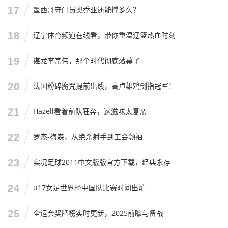
17
墨西哥守门员奥乔亚还能撑多久？
当有一天,女性裁判出现在世界杯上，不再成为头条新闻，不
再让媒体大惊小怪，而是像吃饭喝水一样平常，那才是真正
18
辽宁体育频道在线看，带你重温辽篮热血时刻
的平等，弗拉帕尔是先行者，是开拓者，她承受了巨大的压
力和关注，为的就是让后来者能走得更顺。
19
谌龙李宗伟，那个时代彻底落幕了
对于那些依然抱有偏见的人,我只想说：时代变了，足球不是
20
法国粉碎魔咒提前出线，高卢雄鸡剑指冠军！
男人的专属领地，它是属于所有热爱这项运动的人的，如果
你因为裁判是女性就否定比赛，那你失去的不仅仅是欣赏一
21
Hazell看着前队狂奔，这滋味太复杂
场比赛的机会，更是你自己的格局。
我想对弗拉帕尔说,虽然她听不到：谢谢你，谢谢你让我们看
22
罗杰-梅森，从绝杀射手到工会领袖
到了足球的另一面，谢谢你用那个坚定的眼神告诉世界，什
23
实况足球2011中文版版官方下载，经典永存
么是专业，什么是热爱。
未来的日子里,我相信我们还会在更多的顶级赛事中看到她，
24
u17女足世界杯中国队比赛时间出炉
也许是下一届世界杯，也许是欧冠决赛，无论她在哪里，只
要哨声响起，她就是那个掌控全场的女王。
25
全运会奖牌榜实时更新，2025前瞻与备战
足球世界很残酷,胜者为王；但足球世界也很温柔，因为它接