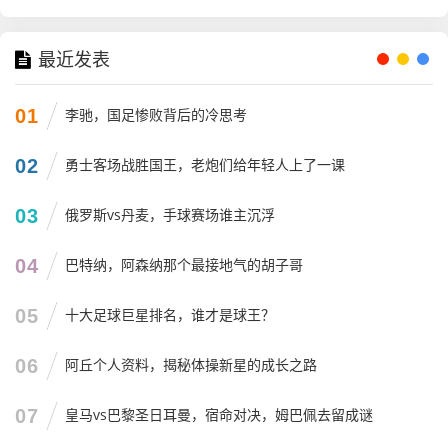
我们为什么对女排要求这么高？因为在我们心里，女排不仅
仅是一支球队，更是一种信仰，我们允许她们输，但绝不允
最近发表
许她们不拼，只要姑娘们在场上每球必争，飞身救球，哪怕
输了，我们也会给她们鼓掌，但如果打得畏手畏脚，毫无生
01
李驰，国足惨败背后的冷思考
气，那骂声也是难免的。
02
勇士客场战胜国王，老炮们给年轻人上了一课
个人观点：2025年，我们需要什么样的女排？
03
俄罗斯vs丹麦，手球赛场谁主沉浮
对于即将到来的周期,尤其是2025年的女排世锦赛，我有几点
非常个人的看法，可能比较尖锐，但都是心里话：
04
巴特纳，阿森纳那个最接地气的胡子哥
第一,
必须彻底解决“朱婷依赖症”和“李盈莹透支”的问题。
05
十大足球巨星排名，谁才是球王？
朱婷回归是好事，但不能让她打满全场，我们要学会在没有
超级巨星的时候，也能通过战术配合赢球，李盈莹是我们的
06
阿丘个人资料，揭秘体操新星的成长之路
宝贝，不能为了短期成绩把她废了，世锦赛上，我希望看到
更多年轻的面孔，比如吴梦洁、庄宇珊，甚至更年轻的主攻
07
皇马vs巴黎圣日耳曼，宿命对决，姆巴佩去留成谜
手，能不能给她们多点机会？