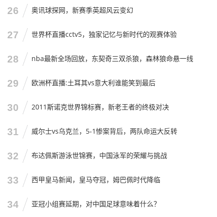
26
奥讯球探网，新赛季英超风云变幻
无论输赢，陪你到底
27
世界杯直播cctv5，独家记忆与新时代的观赛体验
说了这么多,千言万语汇成一句话：女排世锦赛，咱们不见不
散。
28
nba最新全场回放，东契奇三双杀狼，森林狼命悬一线
无论2025年泰国世锦赛上的中国女排阵容如何,无论蔡斌指导
29
欧洲杯直播:土耳其vs意大利谁能笑到最后
是否还坐在教练席上，无论朱婷是否还会披挂上阵，我都会
守在屏幕前，为每一次扣球呐喊，为每一次拦网欢呼，也为
30
2011斯诺克世界锦标赛，新老王者的终极对决
每一次失误叹息。
因为,这就是中国女排，她们承载了我们太多的青春记忆，太
31
威尔士vs乌克兰，5-1惨案背后，两队命运大反转
多的热血沸腾。
32
布达佩斯游泳世锦赛，中国泳军的荣耀与挑战
女排世锦赛前瞻：巴黎奥运后的新挑战
，这不仅仅是一个标
题，更是一个期待，期待姑娘们在经历了风雨之后，能在泰
33
西甲皇马新闻，皇马夺冠，姆巴佩时代降临
国的赛场上，重新绽放出属于中国女排的光彩。
各位老铁,你们对2025年的女排世锦赛有什么看法？你觉得咱
34
亚冠小组赛延期，对中国足球意味着什么？
们能拿牌吗？朱婷会打吗？欢迎在评论区留言，咱们一起吐