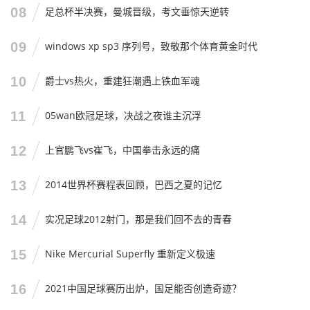
08
足总杯半决赛，曼城晋级，考文垂惊天逆转
第二,
二传位置必须竞争上岗。
不能搞“一言堂”，谁状态好谁
上，谁更适合攻手谁上，二传是球队的发动机，发动机要是
09
windows xp sp3 序列号，致敬那个体育黄金时代
供油不稳，跑车（攻手）也跑不起来。
第三,
心理建设比技术训练更重要。
现在的这支女排，技术不
10
爵士vs热火，重建狂潮遇上铁血军魂
差，但关键时刻容易“掉链子”，这往往是心理素质的问题，2
11
05wan欧冠足球，决战之夜谁主沉浮
025年世锦赛，我希望看到一支敢打敢拼的队伍，哪怕输了
球，也要让对手觉得“赢得艰难”。
12
上官鹏飞vs崔飞，中国拳击永远的痛
第四,
接受低谷，耐心重建。
巴黎奥运会如果成绩不理想，大
家也别太灰心，新老交替是必然规律，美国女排、巴西女排
13
2014世界杯赛程表回顾，巴西之夏的记忆
都经历过低谷，咱们要给教练组一点时间，给年轻球员一点
空间，2025年世锦赛，或许是一个新的开始，而不是必须夺
14
实况足球2012射门，那是我们回不去的青春
冠的终点。
15
Nike Mercurial Superfly 重新定义极速
生活实例：就像送孩子高考
16
2021中国足球赛历出炉，国足能否创造奇迹？
我想用一个非常生活化的例子来结束今天的分享。