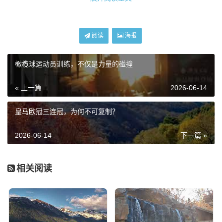
巴黎奥运会：通往2025的关键跳板
阅读
海报
最近网上关于女排集训的消息铺天盖地,蔡斌指导公布了最新
的集训名单，朱婷回来了！这绝对是近期最大的喜讯，看到
橄榄球运动员训练，不仅是力量的碰撞
朱婷的名字重新出现在名单里，我朋友圈里的老球迷们都炸
锅了，有人说“终于等到你”，有人说“女王归来”。
« 上一篇
2026-06-14
这就像什么感觉呢？就像是你最喜欢的那个下饭主播，停播
皇马欧冠三连冠，为何不可复制？
了半年突然复播一样，那种踏实感是别人给不了的，朱婷的
回归，不仅仅是一个得分点的增加，更是球队精神的支柱，
2026-06-14
下一篇 »
咱们也得冷静，朱婷毕竟受过重伤，手腕的伤势是个隐患，
而且年龄也不小了，指望她一个人扛着球队走，既不现实，
也不公平。
相关阅读
这就引出了我对巴黎奥运会和世锦赛之间关系的看法：巴黎
是练兵的终极版，也是2025世锦赛的试金石，如果蔡斌指导
在巴黎奥运会上还坚持“一套阵容打到底”，主力累得半死，