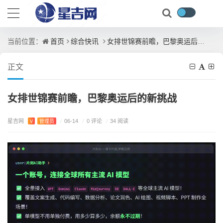
首页
综合快讯
女排世锦赛前瞻，巴黎奥运后的新挑战
当前位置：
正文
女排世锦赛前瞻，巴黎奥运后的新挑战
星吉网
/
0 评论
V
管理员
/
06-14
/
34 阅读