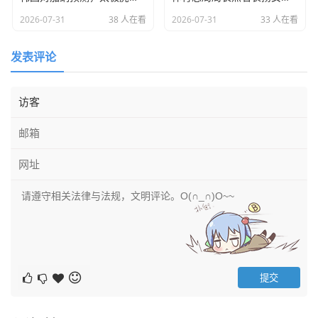
是无解的存在，发球像炮弹，扣球像砸地，看着她们打球，
2026-07-31
38 人在看
2026-07-31
33 人在看
你会觉得排球原来是这么充满力量感的运动。
塞尔维亚女排
虽然博斯科维奇也不年轻了，但只要她在，塞
发表评论
尔维亚就是夺冠大热门，那种关键时刻“把球给我，我带走比
赛”的霸气，正是咱们现在最缺少的。
意大利女排
，埃格努虽然状态有起伏，但她们的副攻线一直
非常强悍，拦网像长城一样。
美国女排
，虽然基拉里离任，新教练上任，但她们的整体性
和快速多变依然是世界顶尖。
还有
巴西女排
，加比这支队伍韧性十足，打不死的小强。
面对这些对手,中国女排在2025年世锦赛的处境可以说是“前
有狼后有虎”，咱们现在的技术体系是“快速多变”，但说实
话，咱们的“快”有时候快不起来，反而变成了“乱”；“变”也变
成了单纯的“两点攻轮次”的卡轮。