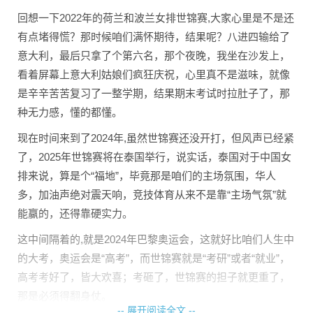
回想一下2022年的荷兰和波兰女排世锦赛,大家心里是不是还
有点堵得慌？那时候咱们满怀期待，结果呢？八进四输给了
意大利，最后只拿了个第六名，那个夜晚，我坐在沙发上，
看着屏幕上意大利姑娘们疯狂庆祝，心里真不是滋味，就像
是辛辛苦苦复习了一整学期，结果期末考试时拉肚子了，那
种无力感，懂的都懂。
现在时间来到了2024年,虽然世锦赛还没开打，但风声已经紧
了，2025年世锦赛将在泰国举行，说实话，泰国对于中国女
排来说，算是个“福地”，毕竟那是咱们的主场氛围，华人
多，加油声绝对震天响，竞技体育从来不是靠“主场气氛”就
能赢的，还得靠硬实力。
这中间隔着的,就是2024年巴黎奥运会，这就好比咱们人生中
的大考，奥运会是“高考”，而世锦赛就是“考研”或者“就业”，
高考考好了，皆大欢喜；考砸了，世锦赛的担子就更重了，
那是必须得翻身仗。
-- 展开阅读全文 --