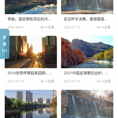
替补席坐得冷板凳都要长毛了，那到了2025年世锦赛，咱们
还是得吃亏。
举个例子吧
，这就好比一家公司接了个大项目（巴黎奥
李驰，国足惨败背后的冷思考
足总杯半决赛，曼城晋级，考文垂惊天逆转
运），老板为了赶进度，只让那几个老员工加班加点，新来
2026-08-01
49 人在看
2026-07-31
49 人在看
的实习生连碰电脑的机会都没有，结果项目做完了，老员工
目
累趴了，实习生也没经验，下一个大项目（世锦赛）来了，
录
谁顶上去？
[+]
蔡斌的“七仙女”魔咒与战术僵化
2014世界杯赛程表回顾，巴西之夏的记忆
2021中国足球赛历出炉，国足能否创造奇迹？
说到蔡斌指导,我知道大家对他的评价两极分化严重，咱们客
观地说，蔡导是个严谨的教练，对细节要求很高，他的临场
2026-07-31
56 人在看
2026-07-31
49 人在看
指挥和换人，确实让咱们看着着急。
在去年的世界女排联赛（VNL）和奥运资格赛上，经常出现
这种情况：主力队员明明已经在场上气喘吁吁、动作变形
了，蔡导还是视而不见，非要坚持到最后一刻，李盈莹经常