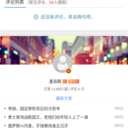
这就需要我们的二传手有更开阔的视野和更大胆的分配球,刁
评论列表
（暂无评论，
34
人围观）
琳宇虽然速度快，但稳定性一直是个问题；如果老将姚迪能
回归或者有新人冒尖，或许能给球队带来新的生机。
还没有评论，来说两句吧...
球迷心态：爱与痛的交织
作为一名看着中国女排长大的球迷,这种感情真的很复杂。
记得小时候,那是“五连冠”的辉煌，那时候看女排，看的是一
种精神，是“竹竿打老虎”的奇迹，那时候条件艰苦，姑娘们
能赢靠的是一股气。
星吉网
V
管理员
现在条件好了,科学训练、营养膳食都跟上了，但咱们总觉得
文章 114883 篇
|
评论 0 次
少了点什么，少了点那种“光脚不怕穿鞋”的拼劲，多了点想
赢怕输的包袱。
最新文章
李驰，国足惨败背后的冷思考
我身边有个朋友,以前每场必看，现在都不敢看了，他说：
08/01
“看一场球，血压能升高到180，太心脏受不了了。”这虽然是
勇士客场战胜国王，老炮们给年轻人上了一课
08/01
句玩笑话，但道出了很多球迷的心声。
俄罗斯vs丹麦，手球赛场谁主沉浮
08/01