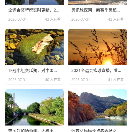
是累得直不起腰，还得在那儿咬牙硬顶，这种“七仙女”打法
（首发七人打满全场），在现代排球里真的太吃亏了。
全运会奖牌榜实时更新，2025前瞻与备战
奥讯球探网，新赛季英超风云变幻
2026-07-31
43 人在看
2026-07-31
43 人在看
现代排球讲究的是“高快结合”、“全员排球”，你看塞尔维亚、
土耳其、美国，哪个不是轮换得飞起？博斯科维奇累了，人
家有替补接应顶上；瓦尔加斯状态不好，人家有其他攻击
手，咱们呢？除了李盈莹，谁能站出来分担得分压力？
这就是我对2025年世锦赛最大的担忧,如果巴黎奥运会蔡斌还
是不锻炼新人，不尝试不同的战术组合，那到了泰国世锦
亚冠小组赛延期，对中国足球意味着什么？
2021全运会篮球直播，看懂中国篮球未来
赛，一旦主力受伤或者被对手摸透，咱们连变招的余地都没
有。
2026-07-31
40 人在看
2026-07-31
41 人在看
世界格局：群雄逐鹿，列强环伺
咱们再把目光转向国际排坛,现在的世界女排，早就不是咱们
一家独大，或者中塞争霸的时代了。
土耳其女排
现在是世界第一，瓦尔加斯那个“暴力接应”简直
韩国对加纳预测，太极虎能否力克非洲之星？
体育总局局长点名表扬女足，精神可嘉但路在何方？