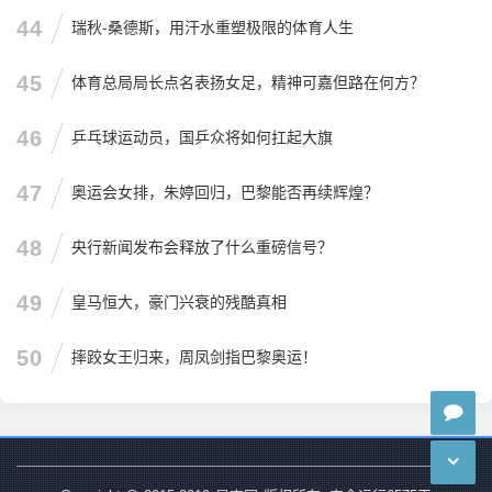
44
瑞秋-桑德斯，用汗水重塑极限的体育人生
45
体育总局局长点名表扬女足，精神可嘉但路在何方？
46
乒乓球运动员，国乒众将如何扛起大旗
47
奥运会女排，朱婷回归，巴黎能否再续辉煌？
48
央行新闻发布会释放了什么重磅信号？
49
皇马恒大，豪门兴衰的残酷真相
50
摔跤女王归来，周凤剑指巴黎奥运！