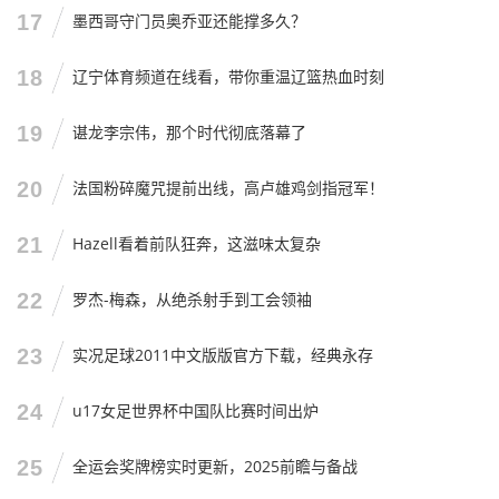
17
墨西哥守门员奥乔亚还能撑多久？
培养一支女排队伍,其实跟咱们送孩子高考特别像。
18
辽宁体育频道在线看，带你重温辽篮热血时刻
小学初中那是打基础,就像女排的青训体系；高中三年是冲
刺，就像这个奥运周期，巴黎奥运会就是那场“高考”，高考
19
谌龙李宗伟，那个时代彻底落幕了
成绩当然重要，能上清华北大（夺冠）最好。
如果高考没发挥好,或者只考了个普通一本（没进四强），孩
20
法国粉碎魔咒提前出线，高卢雄鸡剑指冠军！
子的人生就毁了吗？当然不是！后面还有考研（世锦赛），
还有工作（下一个奥运周期）。
21
Hazell看着前队狂奔，这滋味太复杂
2025年的女排世锦赛,就是姑娘们的“考研”路，高考（巴黎）
22
罗杰-梅森，从绝杀射手到工会领袖
之后，她们需要重新审视自己，查漏补缺，有的可能需要调
整心态，有的可能需要加强技术，有的甚至可能换个专业
23
实况足球2011中文版版官方下载，经典永存
（位置）。
24
u17女足世界杯中国队比赛时间出炉
作为家长（球迷），我们要做的，不是在高考失利后天天骂
孩子“你怎么这么笨”，而是给她们做顿好吃的，拍拍肩膀
25
全运会奖牌榜实时更新，2025前瞻与备战
说：“没关系，咱们总结经验，考研再战！”