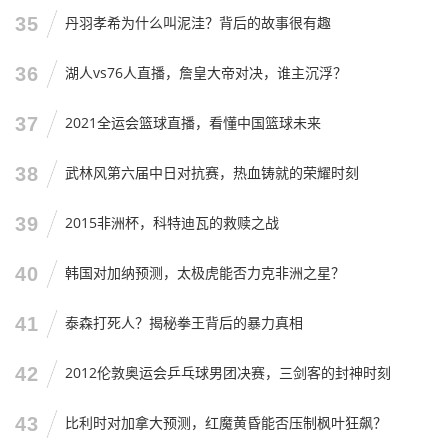
35
丹羽孝希为什么叫泥洼？背后的故事很有趣
槽，一起畅聊！别忘了点赞关注，咱们下期再见！
36
湖人vs76人直播，詹皇大帝对决，谁主沉浮？
37
2021全运会篮球直播，看懂中国篮球未来
38
武林风第六届中日对抗赛，热血铸就的荣耀时刻
39
2015非洲杯，科特迪瓦的救赎之战
40
韩国对加纳预测，太极虎能否力克非洲之星？
41
泰森打死人？揭秘拳王背后的暴力真相
42
2012伦敦奥运会乒乓球男团决赛，三剑客的封神时刻
43
比利时对加拿大预测，红魔黄昏能否压制枫叶狂飙？