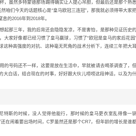
奖杯，虽然多特蒙德那场踢得确实让人提心吊胆，但最后还是那个熟
既然咱们今天的话题核心是“皇马欧冠三连冠”，那我就必须得带大家
的2016年到2018年。
回想起那三年，我的后背还会隐隐发凉，不是害怕，是那种见证历史
，大家好像都已经习惯了皇马赢球，习惯了“欧冠是皇马的家后花园
球这种高强度的对抗、这种毫无死角的战术分析下，连续三年把大
次用的号码还不一样，这要是放在生活中，早就被请去喝茶调查了，
的大白话，结合现在的时事，好好跟大伙儿唠唠这段神话，以及为
手贝尼特斯的时候，没人觉得他能行，那时候的皇马更衣室乱得像一
还在闹着要出场时间，C罗虽然还是那个CR7，但年龄的增长是谁