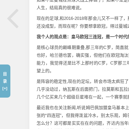
人生，结局真的很难说。
现在的足球,和2016-2018年那会儿又不一
还没成型，而现在呢？你要想拿欧冠，得过曼城
我个人的观点是：皇马欧冠三连冠，是一个时代
是核心球员的巅峰期重叠,那三年的C罗，简直就
也好，哈兰德也罢，确实强，但他们在欧冠淘汰
能力，我觉得还是比不上那时的C罗，C罗那三
望上的。
目
录
是阵容的稳定性,现在的足坛，转会市场太疯狂
[+]
几乎没动过，纳瓦斯在后面把门，拉莫斯和瓦拉
几个亿买来几个超级巨星堆在一起，一个赛季就
最近我也在关注新闻,听说姆巴佩加盟皇马基本上
张的“四连冠”，但我得泼盆冷水，别太乐观，
怎么分？这可都是实实在在的问题，齐达内当年