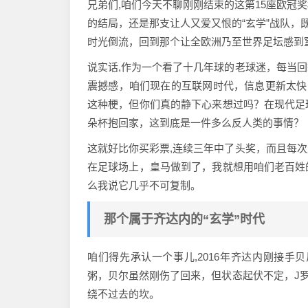
兄弟们,咱们今天不聊刚刚结束的这第15座欧冠
的结局，还是那支让人又爱又恨的“玄学”战队，
时光倒流，回到那个让全欧洲乃至世界足坛感到窒息
说实话,作为一个看了十几年球的老球迷，每当
震撼感，咱们现在的互联网时代，信息更新太快
这种梗，但你们真的静下心来想过吗？在现代足
朵杯抱回家，这到底是一件多么反人类的事情？
这就好比你买彩票,连续三年中了头奖，而且每
在足球场上，皇马做到了，我就想用咱们老百姓
么我说它几乎不可复制。
那个属于齐达内的“玄学”时代
咱们得先承认一个事儿,2016年齐达内刚接
粥，贝尔虽然刚伤了回来，但状态起伏不定，J罗
绕不过去的坎。