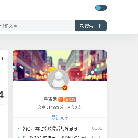
搜索一下
4
星吉网
V
管理员
文章 114883 篇
|
评论 0 次
最新文章
李驰，国足惨败背后的冷思考
08/01
勇士客场战胜国王，老炮们给年轻人上了一课
08/01