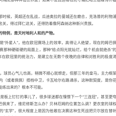
样了，那时候，英超还在乱战，瓜迪奥拉的曼城还在磨合，克洛普的利物
这关，得过拜仁这关，还得防着像阿森纳这种新兴贵族。
的特例，是天时地利人和的产物。
是“外星人”，他在欧冠赛场上的效率，高得让人绝望，现在的姆巴
赛那种硬碰硬的局面上，那种“给点阳光就灿烂，给个机会就绝杀”
年在欧冠里的统治力，是建立在无数个夜晚的自律和对胜利的极度
了，球员心气儿也高，稍微不顺心就想走，但那三年的皇马，主力框
内（或者佩佩）搭档中卫，卡瓦哈尔右路通杀，这种默契度，是你
能练出来的？根本不可能。
是板上钉钉的事儿了，很多球迷都在憧憬下一个“三连冠”，甚至更
姆巴佩来了，维尼修斯怎么办？贝林厄姆的位置怎么调？更衣室的球
的“玄学”，很大程度上是因为他敢在决赛这种生死战把贝尔放在替