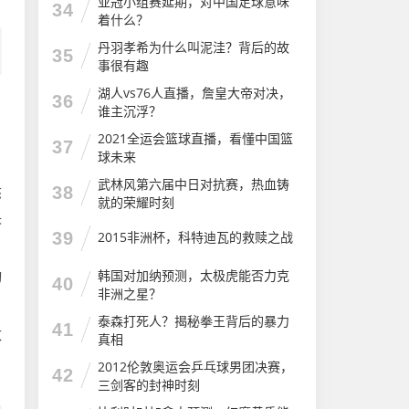
亚冠小组赛延期，对中国足球意味
34
着什么？
丹羽孝希为什么叫泥洼？背后的故
35
事很有趣
湖人vs76人直播，詹皇大帝对决，
36
谁主沉浮？
，
2021全运会篮球直播，看懂中国篮
37
球未来
武林风第六届中日对抗赛，热血铸
38
态
就的荣耀时刻
决
39
2015非洲杯，科特迪瓦的救赎之战
韩国对加纳预测，太极虎能否力克
动
40
非洲之星？
泰森打死人？揭秘拳王背后的暴力
41
数
真相
，
2012伦敦奥运会乒乓球男团决赛，
42
三剑客的封神时刻