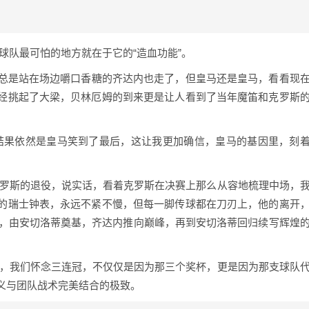
球队最可怕的地方就在于它的“造血功能”。
个总是站在场边嚼口香糖的齐达内也走了，但皇马还是皇马，看看现
经挑起了大梁，贝林厄姆的到来更是让人看到了当年魔笛和克罗斯
但结果依然是皇马笑到了最后，这让我更加确信，皇马的基因里，刻
克罗斯的退役，说实话，看着克罗斯在决赛上那么从容地梳理中场，
的瑞士钟表，永远不紧不慢，但每一脚传球都在刀刃上，他的离开
始，由安切洛蒂奠基，齐达内推向巅峰，再到安切洛蒂回归续写辉煌
生，我们怀念三连冠，不仅仅是因为那三个奖杯，更是因为那支球队
义与团队战术完美结合的极致。