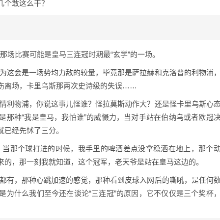
几个敢这么干？
，那场比赛可能是皇马三连冠时期最“玄学”的一场。
以为这会是一场势均力敌的较量，毕竟那是萨拉赫和克洛普的利物浦
伤离场，卡里乌斯那两次史诗级的失误……
同情利物浦，你说这事儿怪谁？怪拉莫斯动作大？还是怪卡里乌斯心
是那种“我是皇马，我怕谁”的威慑力，当对手站在伯纳乌或者欧冠
就已经先怵了三分。
，当那个球打进的时候，我手里的啤酒差点没拿稳洒在地上，那个
来的，那一刻我就知道，这个冠军，老天爷是站在皇马这边的。
迷都有，那种心跳加速的感觉，那种看到皮球入网后的嘶吼，是任何
是为什么我们至今还在谈论“三连冠”的原因，它不仅仅是三个奖杯