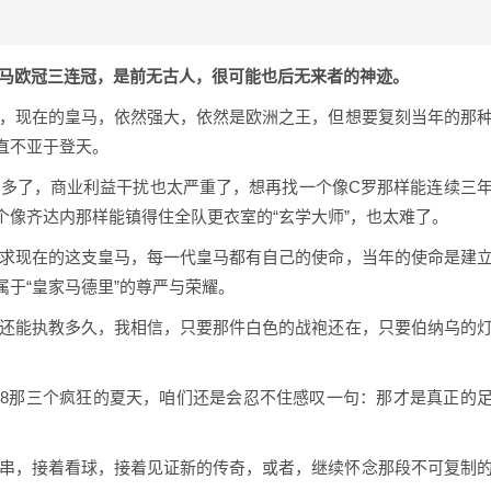
马欧冠三连冠，是前无古人，很可能也后无来者的神迹。
幸，现在的皇马，依然强大，依然是欧洲之王，但想要复刻当年的那
直不亚于登天。
太多了，商业利益干扰也太严重了，想再找一个像C罗那样能连续三
个像齐达内那样能镇得住全队更衣室的“玄学大师”，也太难了。
苛求现在的这支皇马，每一代皇马都有自己的使命，当年的使命是建
于“皇家马德里”的尊严与荣耀。
蒂还能执教多久，我相信，只要那件白色的战袍还在，只要伯纳乌的
、2018那三个疯狂的夏天，咱们还是会忍不住感叹一句：那才是真正的
们接着撸串，接着看球，接着见证新的传奇，或者，继续怀念那段不可复制