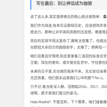
写在最后：别让神话成为枷锁
说了这么多,其实我想表达的核心观点很简单：
皇
我们作为球迷,有幸见证那段历史，应该感到庆
统治力，那种让对手闻风丧胆的压迫感，难度简
现在的足球环境太复杂了,赛程太密集了，伤病
在欧冠大杀四方的超级射手，太难了；想再找一
咱们且看且珍惜吧,别总是拿着三连冠的标准去
王朝，现在的使命，或许是在乱世中，守住那份属
未来的日子里,无论姆巴佩来不来，无论安切洛
光还亮着，他们就永远是我们心中的那个No.1。
只不过,每当夜深人静，回想起2016、2017
球啊，那才是我们爱过的皇马。
Hala Madrid！不管怎样，下个赛季，咱