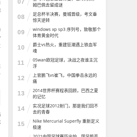
07
悉
姆巴佩去留成谜
把
足总杯半决赛，曼城晋级，考文垂
08
惊天逆转
windows xp sp3 序列号，致敬那个
的
09
体育黄金时代
”
爵士vs热火，重建狂潮遇上铁血军
耳
10
魂
05wan欧冠足球，决战之夜谁主沉
11
浮
但
什
上官鹏飞vs崔飞，中国拳击永远的
12
痛
2014世界杯赛程表回顾，巴西之夏
13
的记忆
实况足球2012射门，那是我们回不
14
去的青春
锅
Nike Mercurial Superfly 重新定义
都
15
极速
2021中国足球赛历出炉，国足能否