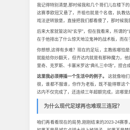
我记得特别清楚,那时候我和几个哥们儿在楼下
这赛季欧冠又悬了，齐祖也就是个名宿，执教估
戏法逆转狼堡，直接把我们都看傻了，那时候我
后来大家就管这叫“玄学”，但在我看来，所谓的
在于他排出了什么惊天地泣鬼神的战术板，而在于
你想想,这得有多难？现在的足坛，主教练哪怕
就能给你炒翻天，但齐达内就是有那种魔力，他能
里奇、克罗斯、卡塞米罗这“典礼三中场”，捏合
这里我必须得插一个生活中的例子。
这就像咱们
很，谁都不服谁，你作为老板，既不能得罪这个
达内不仅完成了，还连续三年超额完成，这哪里
为什么现代足球再也难现三连冠？
咱们再看看现在的局势,刚刚结束的2023-2
如果不是曼城在点球大战上掉链子，如果不是楚