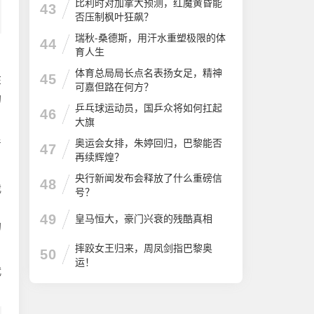
比利时对加拿大预测，红魔黄昏能
43
否压制枫叶狂飙？
瑞秋-桑德斯，用汗水重塑极限的体
44
育人生
体育总局局长点名表扬女足，精神
45
在
可嘉但路在何方？
的
乒乓球运动员，国乒众将如何扛起
46
大旗
奥运会女排，朱婷回归，巴黎能否
着
47
再续辉煌？
央行新闻发布会释放了什么重磅信
48
我
号？
，
49
皇马恒大，豪门兴衰的残酷真相
的
摔跤女王归来，周凤剑指巴黎奥
50
运！
代