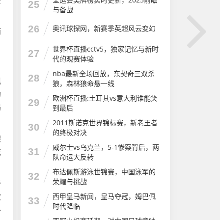
25
与备战
26
奥讯球探网，新赛季英超风云变幻
浦
世界杯直播cctv5，独家记忆与新时
27
代的观赛体验
nba最新全场回放，东契奇三双杀
28
佩
狼，森林狼命悬一线
的
欧洲杯直播:土耳其vs意大利谁能笑
29
渴
到最后
2011斯诺克世界锦标赛，新老王者
30
的终极对决
架
威尔士vs乌克兰，5-1惨案背后，两
31
花
队命运大反转
布达佩斯游泳世锦赛，中国泳军的
32
荣耀与挑战
夸
西甲皇马新闻，皇马夺冠，姆巴佩
权
33
时代降临
补