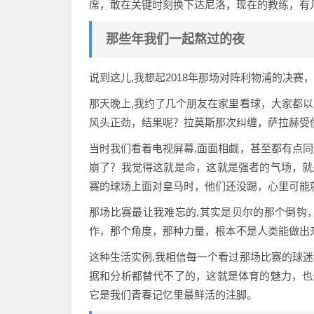
席，敢在关键时刻换下达尼洛，现在的教练，有
那些年我们一起熬过的夜
说到这儿,我想起2018年那场对阵利物浦的决赛
那天晚上,我约了几个朋友在家里看球，大家都
风头正劲，结果呢？拉莫斯那次纠缠，萨拉赫受
当时我们看着电视屏幕,面面相觑，甚至都有点
崩了？我觉得这就是命，这就是强者的气场，就
赛的球场上面对皇马时，他们还没踢，心里可能
那场比赛最让我难忘的,其实是贝尔的那个倒钩
作，那个角度，那种力量，根本不是人类能做出
这种生活实例,我相信每一个看过那场比赛的球
据和分析都替代不了的，这就是体育的魅力，也
它是我们青春记忆里最鲜活的注脚。