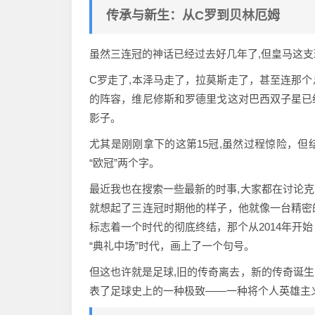
传承与新生：从C罗到贝林厄姆
虽然三连冠的神话已经过去好几年了,但皇马这支
C罗走了,本泽马走了，拉莫斯走了，甚至连那
的阵容，维尼修斯和罗德里戈这对巴西双子星已
影子。
尤其是刚刚拿下的这第15冠,虽然过程惊险，
“欧冠”两个字。
最近我也在搜索一些最新的时事,大家都在讨论
就想起了三连冠时期他的样子，他就像一台精密
标志着一个时代的彻底终结，那个从2014年开
“典礼中场”时代，画上了一个句号。
但这也许就是足球,旧的传奇离去，新的传奇诞
表了足球史上的一种极致——一种将个人英雄主