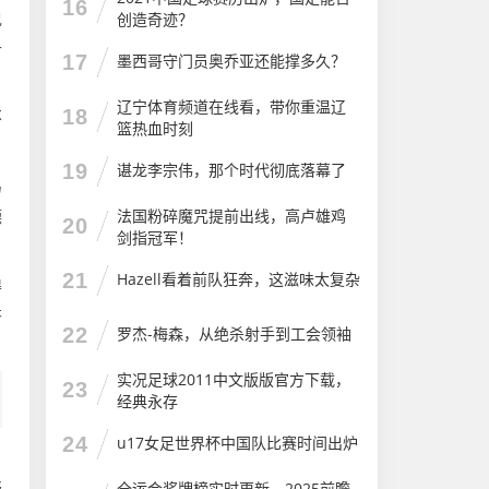
16
说
创造奇迹？
子
17
墨西哥守门员奥乔亚还能撑多久？
辽宁体育频道在线看，带你重温辽
18
不
篮热血时刻
19
谌龙李宗伟，那个时代彻底落幕了
马
法国粉碎魔咒提前出线，高卢雄鸡
德
20
剑指冠军！
21
Hazell看着前队狂奔，这滋味太复杂
得
齐
22
罗杰-梅森，从绝杀射手到工会领袖
实况足球2011中文版版官方下载，
23
经典永存
24
u17女足世界杯中国队比赛时间出炉
，
全运会奖牌榜实时更新，2025前瞻
疑