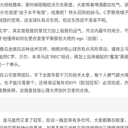
的大排档撸串，那时候刚输给沃尔夫斯堡，大家喝着啤酒都在叹气，
计也就是“由于水平有限”，结果呢？转头回到伯纳乌，C罗那场帽
就隐约觉得，这支球队有点东西，但这东西说不清道不明。
“玄学”，其实是极致的掌控力加上极致的运气，齐达内最牛的地方，
他懂得如何在更衣室里平衡那些大佬的 ego（自我）。
是像瓜迪奥拉这种战术宗师，稍微对核心球员有点风吹草动，媒体立
把C罗、贝尔、本泽马这“BBC”组合，再加上后来崛起的“魔笛”莫
成一个拳头。
在公司里带团队，手下全是年薪千万的技术大拿，每个人脾气都大
，也不能冷落那个，还得保证每年的KPI（欧冠冠军）必须完成，
是教练啊，这简直就是心理大师加外交家的合体。
4赛季，皇马虽然又拿了冠军，但这一路走得有多坎坷，大家都看在眼里
阿梅尼那种神仙世界波，如果不是吕迪格在防守端把哈兰德缠得怀