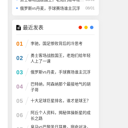
俄罗斯vs丹麦，手球赛场谁主沉浮
08/01
最近发表
01
李驰，国足惨败背后的冷思考
勇士客场战胜国王，老炮们给年轻
02
人上了一课
03
俄罗斯vs丹麦，手球赛场谁主沉浮
巴特纳，阿森纳那个最接地气的胡
04
子哥
05
十大足球巨星排名，谁才是球王？
阿丘个人资料，揭秘体操新星的成
06
长之路
皇马vs巴黎圣日耳曼，宿命对决，