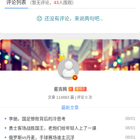
评论列表
（暂无评论，
43
人围观）
传球似乎都经过了精密的计算，这很“美国”，实用主义至
上，他们可能没有葡萄牙人那种花哨的过人，但他们能用最
还没有评论，来说两句吧...
快的速度把球从后场带到前场，用最简单的方式解决问题。
我有个朋友是做数据分析的,他特别喜欢看美国队踢球，他说
看美国队就像看Excel表格，逻辑清晰，执行力强，而我喜欢
看葡萄牙，是因为看他们踢球像在看舞会，充满了不确定性
的美感，这两种风格没有高下之分，但在球场上相遇时，那
种“矛与盾”的较量，确实让人大呼过瘾。
我的独家观点：别小看“美国队长”
星吉网
V
管理员
文章 114883 篇
|
评论 0 次
我想聊聊我对这两支队伍未来走向的看法。
最新文章
很多人还是习惯把葡萄牙当成绝对的夺冠热门,把美国当成
李驰，国足惨败背后的冷思考
08/01
“潜力股”，但在我看来，如果这两支队伍现在再碰一次，胜
勇士客场战胜国王，老炮们给年轻人上了一课
08/01
负真的很难说，为什么？因为足球发展到今天，光靠名气和
历史是赢不了球的。
俄罗斯vs丹麦，手球赛场谁主沉浮
08/01