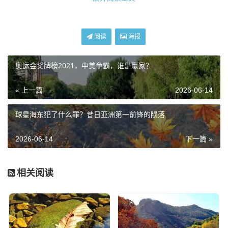
着不显山不露水，关键时刻一出手你就知道什么叫“姜还是老
的辣”，下半场布鲁诺·费尔南德斯那个传球，简直就像是开
了上帝视角一样，直接找到了C罗，虽然那个球最后算成了
阅读
海报
乌龙，但那一刻的压迫感，是实打实的。
最后2-1，葡萄牙赢了，但我那天回家的路上一直在想，美国
奥运会奖牌榜2021，中美争霸，谁是赢家？
队输了吗？数据上输了，但在气势上，他们真没输，那场比
赛让我看到了美国足球的蜕变，他们不再是那支只会靠身体
« 上一篇
2026-06-14
死磕的糙哥队了，他们有了技术，有了脑子，更有了那种在
球星海东犯了什么罪？昔日亚洲第一前锋的陨落
欧洲顶级联赛练出来的“杀气”。
2026-06-14
下一篇 »
美国足球的“野心”早已今非昔比
说到这儿,咱们得聊聊现在的美国足球，以前大家印象里的美
相关阅读
国队，那是“体育强国里的足球弱旅”，大家觉得美国人只懂
棒球、篮球和橄榄球，但最近这一两年，如果你还这么看，
那真的要被时代抛弃了。