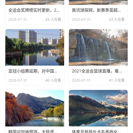
葡萄牙的“黄金一代”谢幕焦虑
全运会奖牌榜实时更新，2025前瞻与备战
奥讯球探网，新赛季英超风云变幻
再看看葡萄牙,说实话，看着葡萄牙队，我心里总有一种淡淡
2026-07-31
43 人在看
2026-07-31
43 人在看
的忧伤，就像看着一个英雄迟暮，C罗虽然还在坚持，还在
进球，但我们不得不承认，时间是不可战胜的对手。
现在的葡萄牙队,处在一个非常尴尬的转型期，他们拥有布鲁
诺·费尔南德斯、贝尔纳多·席尔瓦、鲁本·迪亚斯这些正值当
打之年的世界级球星，阵容豪华得让人流口水；但另一方
面，球队的精神支柱依然是那个快要40岁的男人。
亚冠小组赛延期，对中国足球意味着什么？
2021全运会篮球直播，看懂中国篮球未来
在2024年欧洲杯预选赛上,葡萄牙虽然表现强势，但也暴露出
2026-07-31
40 人在看
2026-07-31
41 人在看
了一些问题，比如遇到硬骨头时，攻坚能力的下降，以及后
防线偶尔的走神，这就好比一辆法拉利，引擎还是顶级的，
但驾驶员有时候太想秀操作，反而容易在弯道出问题。
葡萄牙现在的主教练罗伯托·马丁内斯，他的任务比前任更
难，他不仅要赢球，还要完成从“C罗时代”到“后C罗时代”的
平稳过渡，这就像是在高速公路上换轮胎，稍有不慎，车毁
韩国对加纳预测，太极虎能否力克非洲之星？
体育总局局长点名表扬女足，精神可嘉但路在何方？