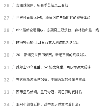
26
奥讯球探网，新赛季英超风云变幻
27
世界杯直播cctv5，独家记忆与新时代的观赛体验
28
nba最新全场回放，东契奇三双杀狼，森林狼命悬一线
29
欧洲杯直播:土耳其vs意大利谁能笑到最后
30
2011斯诺克世界锦标赛，新老王者的终极对决
31
威尔士vs乌克兰，5-1惨案背后，两队命运大反转
32
布达佩斯游泳世锦赛，中国泳军的荣耀与挑战
33
西甲皇马新闻，皇马夺冠，姆巴佩时代降临
34
亚冠小组赛延期，对中国足球意味着什么？