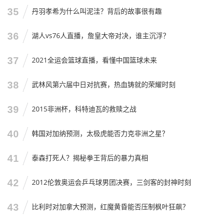
35
丹羽孝希为什么叫泥洼？背后的故事很有趣
36
湖人vs76人直播，詹皇大帝对决，谁主沉浮？
37
2021全运会篮球直播，看懂中国篮球未来
38
武林风第六届中日对抗赛，热血铸就的荣耀时刻
39
2015非洲杯，科特迪瓦的救赎之战
40
韩国对加纳预测，太极虎能否力克非洲之星？
41
泰森打死人？揭秘拳王背后的暴力真相
42
2012伦敦奥运会乒乓球男团决赛，三剑客的封神时刻
43
比利时对加拿大预测，红魔黄昏能否压制枫叶狂飙？