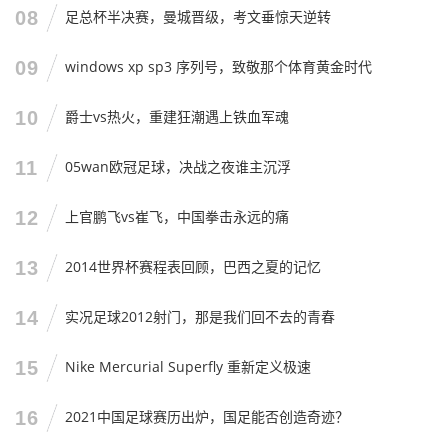
08
足总杯半决赛，曼城晋级，考文垂惊天逆转
是可以被不断推高的，原来38岁、39岁甚至40岁,依然可以在
飞人如林的NBA里予取予求。
09
windows xp sp3 序列号，致敬那个体育黄金时代
我觉得，我们这一代人是幸运的，我们见证了乔丹最后的余
晖，见证了科比的曼巴谢幕，又完整地经历了詹姆斯从阿克
10
爵士vs热火，重建狂潮遇上铁血军魂
伦那个穿着紧身衣的高中生,到如今满脸胡须的老国王的全过
11
05wan欧冠足球，决战之夜谁主沉浮
程。
等到詹姆斯退役的那一天，不管你是不是他的粉丝，不管你
12
上官鹏飞vs崔飞，中国拳击永远的痛
喜不喜欢他的打球方式，当你回看NBA的历史长河，你会发
现，那个名字——勒蒙·詹姆斯，就像一座大山一样，矗立在
13
2014世界杯赛程表回顾，巴西之夏的记忆
那里，绕不过去,也抹杀不掉。
14
实况足球2012射门，那是我们回不去的青春
兄弟们，别再纠结那几分几厘的胜负了，也别再为了那些排
名争得面红耳赤，好好享受吧，珍惜他还在场上的每一场比
15
Nike Mercurial Superfly 重新定义极速
赛，因为像这样的球员，真的可能几十年才出一个，当他真
正转身离开的时候，我们会发现，那个关于“篮球飞人”的童
16
2021中国足球赛历出炉，国足能否创造奇迹？
话,也就跟着一起落幕了。