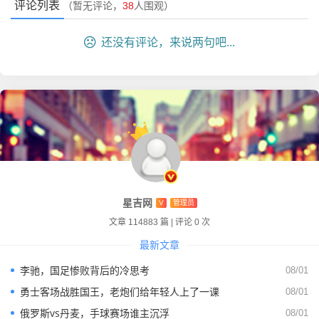
评论列表
（暂无评论，
38
人围观）
而是一个家族、一种精神的延续。
现在的湖人队，虽然战绩起起伏伏，阵容也在不断调整，但
还没有评论，来说两句吧...
只要詹姆斯还在场上，你就永远不能低估他们，就像前几天
的比赛，哪怕球队落后，哪怕他看起来跑不动了，但只要关
键时刻球在他手里，全世界的心跳还是会加速，这就是“统治
力”,一种超越了数据表的统治力。
我的观点：伟大无需比较，但他已是独一无二
的丰碑
星吉网
V
管理员
聊到这儿，肯定有兄弟要跟我提“GOAT”（历史最佳）的话题
文章 114883 篇
|
评论 0 次
了，我知道，只要一提詹姆斯，评论区里就容易吵翻天，乔
最新文章
丹的粉丝会说：“詹姆斯没有公牛队两个三连霸霸气”；科比
的粉丝会说：“他没有那种曼巴精神的偏执和绝杀数量”。
李驰，国足惨败背后的冷思考
08/01
勇士客场战胜国王，老炮们给年轻人上了一课
08/01
但我今天想发表一点我个人的看法：
为什么要比较呢？
俄罗斯vs丹麦，手球赛场谁主沉浮
08/01
伟大之所以是伟大，往往是因为它的不可复制性和独特性，