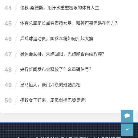
44
瑞秋-桑德斯，用汗水重塑极限的体育人生
45
体育总局局长点名表扬女足，精神可嘉但路在何方？
46
乒乓球运动员，国乒众将如何扛起大旗
47
奥运会女排，朱婷回归，巴黎能否再续辉煌？
48
央行新闻发布会释放了什么重磅信号？
49
皇马恒大，豪门兴衰的残酷真相
50
摔跤女王归来，周凤剑指巴黎奥运！