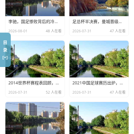
他还带球鞋说要跟我单挑，第二次聚会，他肚子已经挺出来
了，说“最近腰疼，改天吧”，第三次聚会，他连球鞋都懒得
李驰，国足惨败背后的冷思考
足总杯半决赛，曼城晋级，考文垂惊天逆转
带了，手里拿着保温杯,里面泡着枸杞。
2026-08-01
48 人在看
2026-07-31
47 人在看
这就是生活，我们大多数人都在和岁月做着某种程度的“苟
且”，我们会告诉自己：“老了，拼不动了”，“歇歇吧，差不多
目
得了”。
录
[+]
但詹姆斯是个什么怪物？
这就好比一台跑了20年的老爷车，别的车早就报废进厂拆零
件了，或者只能在博物馆里供着，这台车呢？它不仅还在赛
2014世界杯赛程表回顾，巴西之夏的记忆
2021中国足球赛历出炉，国足能否创造奇迹？
道上跑，而且它的速度比20年前还要快，它的油耗控制得比
2026-07-31
52 人在看
2026-07-31
47 人在看
新车还要好,它还在不断地打破赛道记录。
这哪里是打球啊，这简直是在对抗地心引力，是在对抗生物
学上的衰老规律，你要知道，在他这个年纪，大多数NBA球
员要么已经退役去当解说员了，要么就在球队里混个老将底
薪，更衣室领袖，可他呢？他依然是这支湖人队的绝对核心,