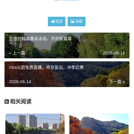
定一”或者“决定二”的主角，他变成了一个纯粹的历史见证者,
一个人类体育竞技极限的挑战者。
阅读
海报
贾巴尔坐在场边，那是保持了整整39年的纪录，39年是什么
概念？那是从黑白电视时代到流媒体时代的跨度，而詹姆
古德约翰森重返冰岛，开启新篇章
斯，硬生生地用他的肩膀，扛着这沉甸甸的历史,一步步跨了
过去。
« 上一篇
2026-06-14
生活中的“詹姆斯时刻”：对抗地心引力的普通
nba火箭免费直播，申京复出，冲季后赛
人
2026-06-14
下一篇 »
咱们把视角拉回到普通人的生活里，为什么我们这么容易被
这种“坚持”的故事打动？因为我们在生活中，太容易“妥协”
相关阅读
了。
我想给大家讲个真事儿，我有个发小，大学时是校队主力控
卫，那股子拼劲儿，每天早上五点起来练运球，发誓要打职
业，结果呢？毕业进了大厂，996成了常态，第一次聚会，