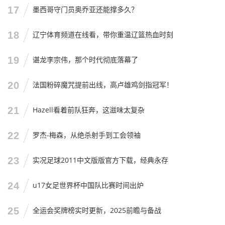
17
墨西哥守门员奥乔亚还能撑多久？
那时候，我们也会像现在的老球迷怀念乔丹一样，对着电视
机里的集锦，跟我们的孩子说：“看，那就是那个打破了贾巴
18
辽宁体育频道在线看，带你重温辽篮热血时刻
尔纪录的男人，那是我们青春里最硬核的传说。”
19
谌龙李宗伟，那个时代彻底落幕了
20
法国粉碎魔咒提前出线，高卢雄鸡剑指冠军！
21
Hazell看着前队狂奔，这滋味太复杂
22
罗杰-梅森，从绝杀射手到工会领袖
23
实况足球2011中文版版官方下载，经典永存
24
u17女足世界杯中国队比赛时间出炉
25
全运会奖牌榜实时更新，2025前瞻与备战