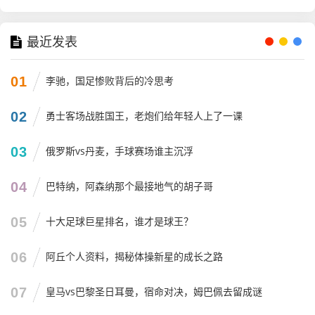
乔丹代表了篮球竞技的“神性”，那种完美无瑕、高高在上的
统治；科比代表了篮球竞技的“人性”中的极致执着,那种你不
最近发表
让我赢我就跟你拼命的狠劲。
01
李驰，国足惨败背后的冷思考
而詹姆斯，他代表的是一种“奇迹般的现实”。
他向我们展示了，如果一个人类拥有顶级的天赋，再加上顶
02
勇士客场战胜国王，老炮们给年轻人上了一课
级的自律、顶级的球商、顶级的职业规划，他到底能把职业
生涯拉长到什么地步，能把“全面”这两个字诠释到什么程
03
俄罗斯vs丹麦，手球赛场谁主沉浮
度。
04
巴特纳，阿森纳那个最接地气的胡子哥
有人说他“抱团”，有人说他“数据刷子”，但咱们平心而论，在
这个商业联盟里，在这个伤病满营、球员运动寿命普遍缩短
05
十大足球巨星排名，谁才是球王？
的年代，能保持20年如一日的巅峰状态，这本身就是一种极
其恐怖的能力，你刷一个试试？别说20年，让你连续加班20
06
阿丘个人资料，揭秘体操新星的成长之路
年每天保持高效工作,估计大多数人早就崩溃了。
07
皇马vs巴黎圣日耳曼，宿命对决，姆巴佩去留成谜
詹姆斯加冕历史总得分王，不仅仅是他个人的荣誉，它是NB
A历史上的一座灯塔，它告诉后来的球员：原来人类的极限