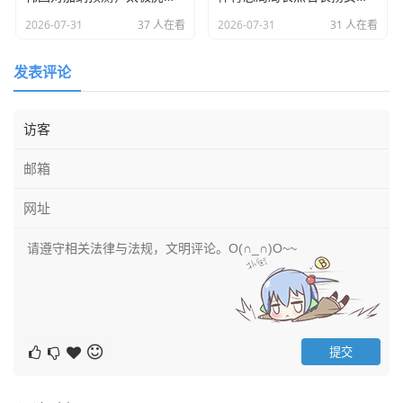
这就离谱。
2026-07-31
37 人在看
2026-07-31
31 人在看
我最近在网上刷到一些关于他身体机能的检测报告和训练视
发表评论
频，哪怕你不懂运动科学，光看那个投入程度就让人头皮发
麻，每年花费数百万美元保养身体，冷冻疗法，高压氧舱，
饮食控制精确到克，这不仅仅是天赋，这是一种把职业精神
做到极致的“偏执”。
现在的局势又变了，大家都知道，布朗尼·詹姆斯，他的大儿
子，已经正式进入了NBA，这又是一个全新的热点话题，虽
然布朗尼现在的表现还在起步阶段，甚至有不少质疑声，但
你要知道，这意味着什么？这意味着詹姆斯可能真的要在NB
A赛场上实现“父子同台”的夙愿了。
想象一下那个画面：39岁的老爹，穿着23号，旁边是20岁的
儿子，穿着9号，这在NBA历史上是前无古人，估计也后无
来者的，这种跨越时代的传承，比单纯的得分数字更有温
度，也更让人动容，这不再是一个孤独的英雄在攀登高峰，