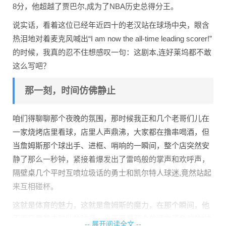
8分，他超越了贾巴尔,成为了NBA历史总得分王。
说实话，看着这位已经年近四十的老汉站在球场中央，眼含
热泪地对着麦克风喊出“I am now the all-time leading scorer!”
的时候，我真的忍不住想感叹一句：这剧本,连好莱坞都不敢
这么写吧？
那一刻，时间仿佛静止
咱们得聊聊那个夜晚的氛围，那时候我正和几个老哥们儿在
一家烧烤店里看球，店里人声鼎沸，大家都在撸串喝酒，但
当詹姆斯那个球出手、进框、哨响的一瞬间，整个店突然安
静了那么一秒钟，紧接着爆发出了雷鸣般的掌声和欢呼声，
隔壁桌几个平时互喷垃圾话的勇士和凯尔特人球迷,竟然站起
来互相碰杯。
这就是体育的魅力，这就是詹姆斯的魔力，在那个瞬间，他
不再只是某支球队的球员，也不再是那个曾经充满争议的“决
-- 展开阅读全文 --