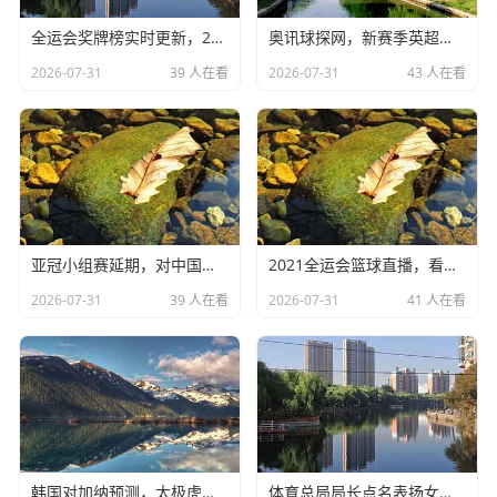
是攻防两端的指挥官。
全运会奖牌榜实时更新，2025前瞻与备战
奥讯球探网，新赛季英超风云变幻
这种“不妥协”，这种对自己身体近乎变态的管理和对胜利的
2026-07-31
39 人在看
2026-07-31
43 人在看
饥渴，难道不正是我们在平庸的生活里最渴望看到的一束光
吗？看着他，我们仿佛觉得，也许我也还能再拼一把,也许我
也还没那么老。
不仅仅是加冕，更是对“衰老”的重新定义
如果故事只停留在加冕历史得分王，那这就只是一个关于“数
亚冠小组赛延期，对中国足球意味着什么？
2021全运会篮球直播，看懂中国篮球未来
量”的故事，但詹姆斯最恐怖的地方在于,他还在继续书写这
2026-07-31
39 人在看
2026-07-31
41 人在看
个神话。
咱们看看最近发生了什么，就在大家以为他打破纪录后会稍
微松懈，或者伤病会彻底找上门来的时候，他又干了什么？
上个赛季，他不仅成为了历史上唯一的“4万分先生”，更是在
职业生涯的第21个赛季，场均还能贡献25分以上，还有那场
狂砍40分、投进绝杀球的表现。
韩国对加纳预测，太极虎能否力克非洲之星？
体育总局局长点名表扬女足，精神可嘉但路在何方？