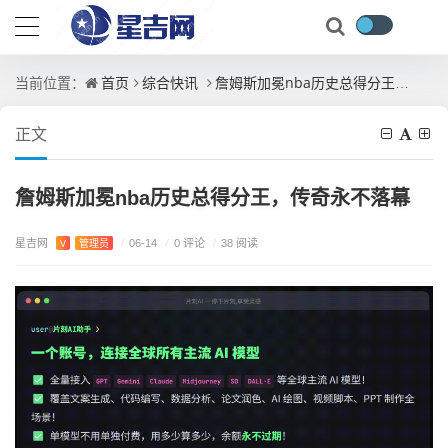
首页
综合快讯
詹姆斯加冕nba历史总得分王，传奇永不落幕
当前位置：
正文
詹姆斯加冕nba历史总得分王，传奇永不落幕
星吉网
/
0 评论
V
管理员
/
06-14
/
38 阅读