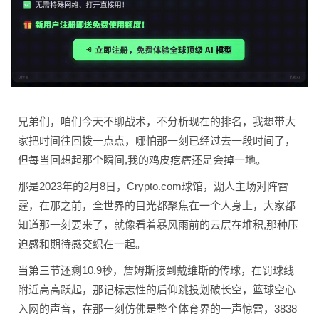
兄弟们，咱们今天不聊战术，不分析现在的排名，我想带大
家把时间往回拨一点点，哪怕那一刻已经过去一段时间了，
但每当回想起那个瞬间,我的鸡皮疙瘩还是会掉一地。
那是2023年的2月8日，Crypto.com球馆，湖人主场对阵雷
霆，在那之前，全世界的目光都聚焦在一个人身上，大家都
知道那一刻要来了，就像看着暴风雨前的云层在堆积,那种压
迫感和期待感交织在一起。
当第三节还剩10.9秒，詹姆斯接到戴维斯的传球，在罚球线
附近高高跃起，那记标志性的后仰跳投划破长空，篮球空心
入网的声音，在那一刻仿佛是整个体育界的一声惊雷，3838