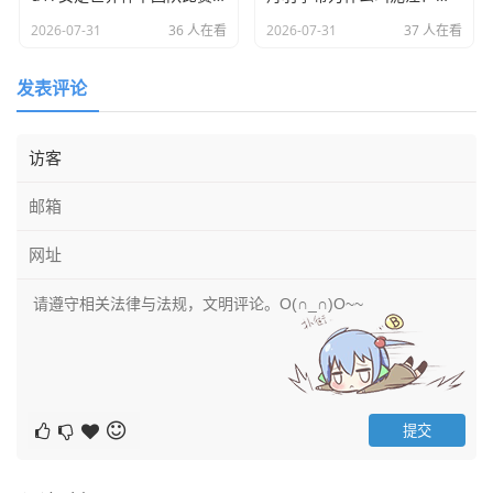
对手一旦收缩内线,火箭的外线射手群就像没头苍蝇一样。
2026-07-31
36 人在看
2026-07-31
37 人在看
最近几场直播看下来，申京的状态虽然还没恢复到100%，但
发表评论
那种节奏感已经回来了，有一个球我印象特别深：申京在低
位拿球，并没有像以前那样急着硬凿，而是用一个极其柔和
的转身勾手，同时眼观六路，直接把球甩给了空切的格林，
这种处理球的能力，在现在的联盟里,对于中锋来说简直是稀
缺资源。
别忘了杰伦·格林，这孩子真是“神一场鬼一场”，但最近乌度
卡似乎找到了说明书，就是让他打无球，利用他的跑动能力
去接球就投，当格林不需要长时间持球组织的时候，他的效
率高得吓人，看直播的时候你会发现，只要格林一冲起来，
火箭队的快攻行云流水，那种视觉冲击力,绝对对得起你找直
播链接花的那五分钟时间。
深度解析：乌度卡的铁血军规与年轻人的爆发