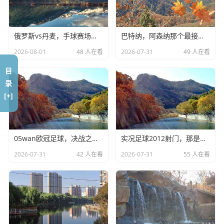
老李手里的筷子往桌上一拍，吼了一嗓子：“看见没！这就是
我说的未来！这球商！这弹跳！”那一瞬间，整个面馆的人都
俄罗斯vs丹麦，手球赛场谁主沉浮
巴特纳，阿森纳那个最接地气的胡子哥
跟着鼓掌，老李后来跟我说，他最近天天在手机上捣鼓那些
直播软件，就为了晚上回家还能接着看，他说：“现在这火
2026-08-01
48 人在看
2026-07-31
49 人在看
箭，不看直播看回放没意思，那种不知道输赢的紧张感，才
目
是看球的精髓。”
录
[+]
你看，这就是火箭队的魅力，它能让一个开面馆的中年大叔,
找回二十岁的热血。
从“摆烂”到“黑马”：火箭队的蜕变之路
05wan欧冠足球，决战之夜谁主沉浮
实况足球2012射门，那是我们回不去的青春
2026-07-31
42 人在看
2026-07-31
55 人在看
咱们把视线拉回赛场，如果你只是偶尔看看集锦，你可能觉
得火箭队还是那支青年军，但如果你看了最近这十几场的“免
费直播”，你会发现,这支球队变了。
最大的变化就是气质，以前最后两分钟落后5分，火箭队的球
员眼神是飘的，球传得漫无目的，基本就缴械投降了，现在