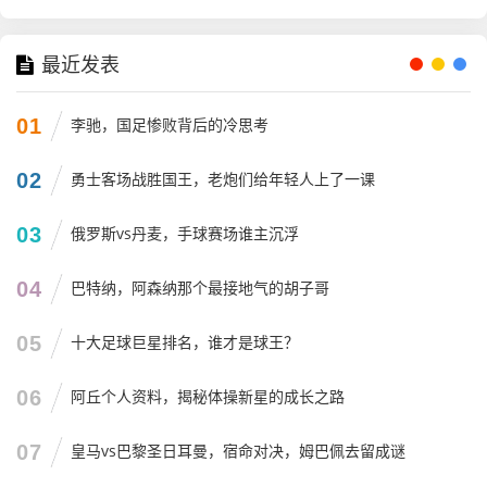
个人观点：火箭队真的能进季后赛吗？
最近发表
聊了这么多，最后咱们得面对那个终极问题：这赛季火箭队
01
李驰，国足惨败背后的冷思考
真的能杀进季后赛吗？
我的观点是：非常有戏,但路得一步步走。
02
勇士客场战胜国王，老炮们给年轻人上了一课
现在的西部，简直是修罗场，掘金、雷霆、森林狼这些强队
03
俄罗斯vs丹麦，手球赛场谁主沉浮
都在前面堵着，后面还有勇士、湖人这种虎视眈眈的老牌豪
门，火箭队现在的优势在于“光脚的不怕穿鞋的”，他们没有
04
巴特纳，阿森纳那个最接地气的胡子哥
包袱,每一场都是赚的。
火箭队的赛程虽然艰难，但也是试金石，如果能在这个阶段
05
十大足球巨星排名，谁才是球王？
啃下几块硬骨头，那种自信心是千金不换的，我看最近几场
直播，球员们那种“我们也能赢强队”的眼神是藏不住的。
06
阿丘个人资料，揭秘体操新星的成长之路
我觉得，对于球迷来说，进不进季后赛固然重要，但更重要
07
皇马vs巴黎圣日耳曼，宿命对决，姆巴佩去留成谜
的是看到这支球队有“想赢”的欲望，就像咱们开头说的，大