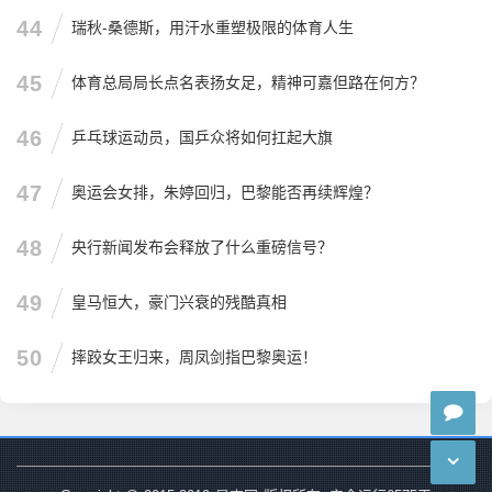
44
瑞秋-桑德斯，用汗水重塑极限的体育人生
45
体育总局局长点名表扬女足，精神可嘉但路在何方？
46
乒乓球运动员，国乒众将如何扛起大旗
47
奥运会女排，朱婷回归，巴黎能否再续辉煌？
48
央行新闻发布会释放了什么重磅信号？
49
皇马恒大，豪门兴衰的残酷真相
50
摔跤女王归来，周凤剑指巴黎奥运！