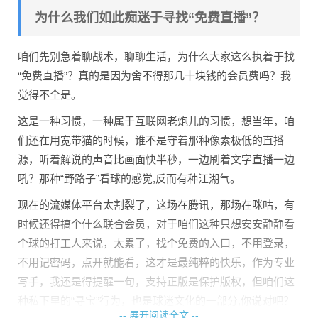
为什么我们如此痴迷于寻找“免费直播”？
咱们先别急着聊战术，聊聊生活，为什么大家这么执着于找
“免费直播”？真的是因为舍不得那几十块钱的会员费吗？我
觉得不全是。
这是一种习惯，一种属于互联网老炮儿的习惯，想当年，咱
们还在用宽带猫的时候，谁不是守着那种像素极低的直播
源，听着解说的声音比画面快半秒，一边刷着文字直播一边
吼？那种“野路子”看球的感觉,反而有种江湖气。
现在的流媒体平台太割裂了，这场在腾讯，那场在咪咕，有
时候还得搞个什么联合会员，对于咱们这种只想安安静静看
个球的打工人来说，太累了，找个免费的入口，不用登录，
不用记密码，点开就能看，这才是最纯粹的快乐，作为专业
写手，我还是得提醒一句，支持正版是保护版权，但咱们这
种私下里的“寻宝”行为，也是球迷文化的一部分,你说对吧？
-- 展开阅读全文 --