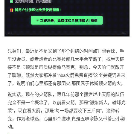
兄弟们，最近是不是又到了那个纠结的时间点？想看球，手
里没会员，或者想看的比赛被那几大平台垄断了，找半天链
接不是卡顿就是画质糊得像马赛克，别急，今天咱们就敞开
了聊聊，既然大家都冲着“nba火箭免费直播”这个关键词进来
了，说明咱们心里都还有那团火,那团属于休斯顿火箭的火。
说实话，现在的火箭队，跟几年前那个摆烂烂出天际的队伍
完全不是一个概念了，以前看火箭，那是“锻炼新人，输球光
荣”，现在看火箭，那是“每一场都要咬下三斤肉”，这种转
变，作为老球迷，心里那个滋味,真是五味杂陈又带着点小激
动。