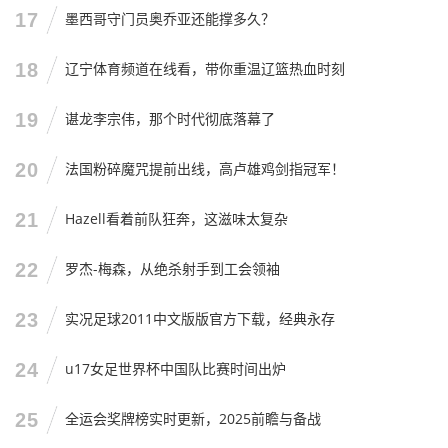
17
墨西哥守门员奥乔亚还能撑多久？
好了，不啰嗦了，链接找好了吗？比赛马上开始，咱们直播
间见（或者评论区见）！GO ROCKETS！
18
辽宁体育频道在线看，带你重温辽篮热血时刻
19
谌龙李宗伟，那个时代彻底落幕了
20
法国粉碎魔咒提前出线，高卢雄鸡剑指冠军！
21
Hazell看着前队狂奔，这滋味太复杂
22
罗杰-梅森，从绝杀射手到工会领袖
23
实况足球2011中文版版官方下载，经典永存
24
u17女足世界杯中国队比赛时间出炉
25
全运会奖牌榜实时更新，2025前瞻与备战