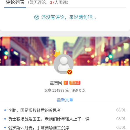
评论列表
（暂无评论，
37
人围观）
作为自媒体人，我得发表点个人观点，我觉得火箭队本赛季
最大的成功，不是赢了多少场球,而是乌度卡成功建立了防守
还没有评论，来说两句吧...
体系。
大家看直播的时候，可以注意一个细节：当火箭队防守成功
或者抢到篮板后，五个人一起跑反击的速度，这可不是球员
天生就会的，这是教练组在训练场上骂出来的，以前火箭队
的防守是“眼神防守”,现在是真扑上去。
阿门·汤普森和塔里·伊森这两个“恐怖双子星”在侧翼的扫荡，
简直太可怕了，我看上一场打湖人（假设的近期强敌对
星吉网
话），只要是勒布朗詹姆斯突破，旁边永远有两只手在等
V
管理员
着，这种压迫感,让很多老牌强队都非常不适应。
文章 114883 篇
|
评论 0 次
最新文章
问题也有，火箭队的经验还是太欠缺了，我看直播里经常出
现这种情况：好不容易追平比分，然后下一个回合发球五秒
李驰，国足惨败背后的冷思考
08/01
违例，或者是一个无谓的进攻犯规，这种“上头”的毛病，是
勇士客场战胜国王，老炮们给年轻人上了一课
08/01
年轻球队的通病,也是乌度卡最头疼的地方。
俄罗斯vs丹麦，手球赛场谁主沉浮
08/01