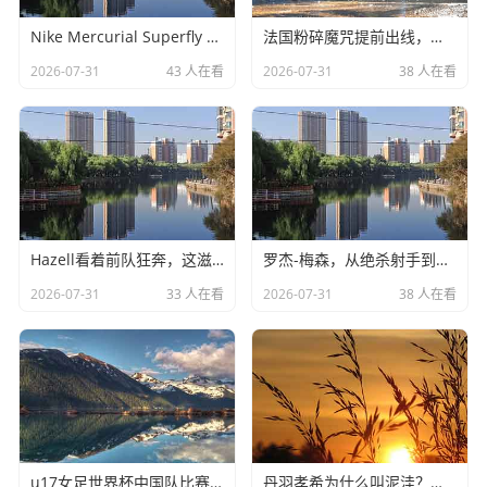
呢？你看看范弗里特，那可是真正的“老油条”，关键时刻虽
Nike Mercurial Superfly 重新定义极速
法国粉碎魔咒提前出线，高卢雄鸡剑指冠军！
然也有失误，但那股子狠劲儿是实打实的，再看看狄龙·布鲁
2026-07-31
43 人在看
2026-07-31
38 人在看
克斯，这家伙虽然有时候脑子发热，但他给这支球队注入了
那种“我不想输”的混不吝精神。
这就好比咱们在公司里干活，以前老板不管事，大家就摸
鱼；现在来了个严厉但能力强的总监，大家虽然累，但看着
项目一点点起色，心里是爽的，火箭队现在就是这个状态,乌
度卡就是那个严厉的总监。
Hazell看着前队狂奔，这滋味太复杂
罗杰-梅森，从绝杀射手到工会领袖
最新战报：申京回归，这阵容到底有多强？
2026-07-31
33 人在看
2026-07-31
38 人在看
咱们得聊聊最新的时事，最近大家最关心的就是阿尔佩伦·申
京（Alperen Sengun）的伤愈复出，这小伙子可是咱们火箭
的“小约基奇”,是进攻端的万花筒。
在他受伤缺席的那几场比赛里，火箭队其实打得很挣扎，虽
u17女足世界杯中国队比赛时间出炉
丹羽孝希为什么叫泥洼？背后的故事很有趣
然贾巴里·史密斯和伊森都很努力，但内线终究是少了个轴，