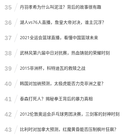
35
丹羽孝希为什么叫泥洼？背后的故事很有趣
36
湖人vs76人直播，詹皇大帝对决，谁主沉浮？
37
2021全运会篮球直播，看懂中国篮球未来
38
武林风第六届中日对抗赛，热血铸就的荣耀时刻
39
2015非洲杯，科特迪瓦的救赎之战
40
韩国对加纳预测，太极虎能否力克非洲之星？
41
泰森打死人？揭秘拳王背后的暴力真相
42
2012伦敦奥运会乒乓球男团决赛，三剑客的封神时刻
43
比利时对加拿大预测，红魔黄昏能否压制枫叶狂飙？