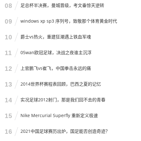
家费劲巴拉找“nba火箭免费直播”,图的不就是看这帮年轻人成
08
足总杯半决赛，曼城晋级，考文垂惊天逆转
长吗？
09
windows xp sp3 序列号，致敬那个体育黄金时代
如果这赛季能进附加赛，那就是巨大的成功，如果能更进一
步杀入季后赛，那这赛季就算满分，哪怕最后差了一口气，
10
爵士vs热火，重建狂潮遇上铁血军魂
只要这种拼劲儿还在，下赛季补强一下老将,绝对有搞头。
11
05wan欧冠足球，决战之夜谁主沉浮
今晚，让我们为青春买单
12
上官鹏飞vs崔飞，中国拳击永远的痛
兄弟们，不管你手里有没有会员，也不管你是用手机投屏
看，还是像老李一样在面馆里看,今晚的比赛都别错过。
13
2014世界杯赛程表回顾，巴西之夏的记忆
因为这支火箭队，代表的是一种正在上升的力量，看着申京
14
实况足球2012射门，那是我们回不去的青春
在内线戏耍大个子，看着格林在天上飞，看着伊森像泥鳅一
样抢断，你会觉得，生活里的那些烦恼,暂时都能放一放。
15
Nike Mercurial Superfly 重新定义极速
这就是体育的魅力，也是直播的意义，哪怕画质不那么清
晰，哪怕解说有点吵，但当那颗橘红色的球空心入网的声音
16
2021中国足球赛历出炉，国足能否创造奇迹？
响起时，咱们喊出的那一声“好球”,是最真实的。