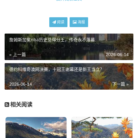
生活实例：老李和他的“面馆战术板”
阅读
海报
说到看球，我必须得给你们讲讲我认识的一个真球迷——老
李。
詹姆斯加冕nba历史总得分王，传奇永不落幕
老李在我家楼下开了一家兰州拉面馆，这哥们儿是个铁杆火
密，从姚明时代就开始追，那时候他店里那个老式电视机，
« 上一篇
2026-06-14
每到火箭比赛日,就会围满一吃面的食客。
德约科维奇澳网决赛，十冠王谢幕还是新王当立？
前几年火箭摆烂的时候，老李那是真惨，电视开着也没人
看，大家一边吃面一边吐槽：“老李，换台吧，看这帮孩子输
2026-06-14
下一篇 »
球，面都不香了。”老李总是倔强地擦着桌子说：“看什么
看！这是未来！你不懂球！”
相关阅读
就在上个月，火箭打出一波连胜的时候，我再去他店里，好
家伙，人声鼎沸，老李手里端着碗面，眼睛死死盯着挂在墙
上的大屏幕，那时候申京在内线一个高位策应，球分到底
角，阿门·汤普森起飞暴扣。