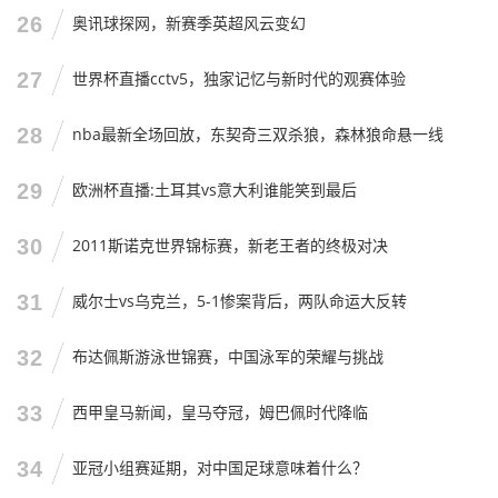
26
奥讯球探网，新赛季英超风云变幻
27
世界杯直播cctv5，独家记忆与新时代的观赛体验
28
nba最新全场回放，东契奇三双杀狼，森林狼命悬一线
29
欧洲杯直播:土耳其vs意大利谁能笑到最后
30
2011斯诺克世界锦标赛，新老王者的终极对决
31
威尔士vs乌克兰，5-1惨案背后，两队命运大反转
32
布达佩斯游泳世锦赛，中国泳军的荣耀与挑战
33
西甲皇马新闻，皇马夺冠，姆巴佩时代降临
34
亚冠小组赛延期，对中国足球意味着什么？