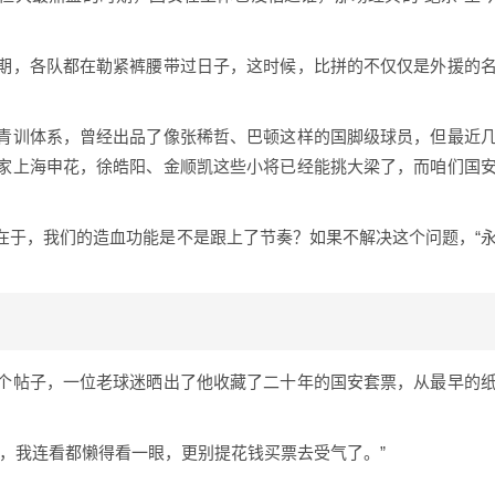
期，各队都在勒紧裤腰带过日子，这时候，比拼的不仅仅是外援的
青训体系，曾经出品了像张稀哲、巴顿这样的国脚级球员，但最近
家上海申花，徐皓阳、金顺凯这些小将已经能挑大梁了，而咱们国
在于，我们的造血功能是不是跟上了节奏？如果不解决这个问题，“
个帖子，一位老球迷晒出了他收藏了二十年的国安套票，从最早的
，我连看都懒得看一眼，更别提花钱买票去受气了。”