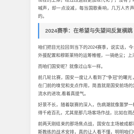
喊声，却一点没减，每当国歌奏响，几万人齐声
的。
2024赛季：在希望与失望间反复横跳
咱们把目光拉回到当下的2024赛季，说实话，
外援配置和穆斯莱特的运筹帷幄，一骑绝尘；上
而咱们国安呢？就像过山车一样。
前几轮比赛，国安一度让人看到了“争冠”的曙
在门前的嗅觉和支点作用，简直就是国安前场的
流水的进攻,看着真提气。
好景不长，随着联赛的深入，伤病潮就像噩梦一
得千疮百孔，尤其是那几场客场作战，比如在雨
前两天刚结束的那场焦点战，国安在主场被成都
斯教练的战术安排，真的让人看不懂，明明咱们