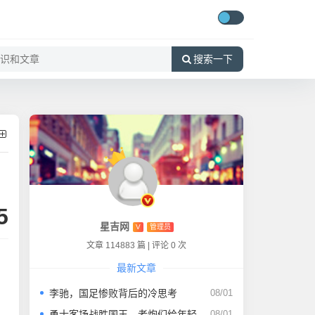
搜索一下
5
星吉网
V
管理员
文章 114883 篇
|
评论 0 次
最新文章
李驰，国足惨败背后的冷思考
08/01
勇士客场战胜国王，老炮们给年轻人上了一课
08/01