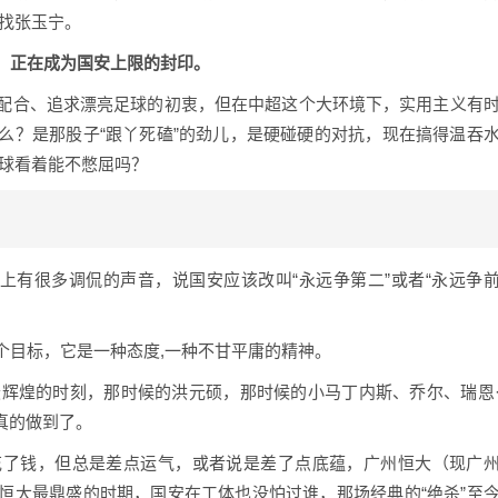
球找张玉宁。
，正在成为国安上限的封印。
配合、追求漂亮足球的初衷，但在中超这个大环境下，实用主义有
么？是那股子“跟丫死磕”的劲儿，是硬碰硬的对抗，现在搞得温吞
这球看着能不憋屈吗？
上有很多调侃的声音，说国安应该改叫“永远争第二”或者“永远争
个目标，它是一种态度,一种不甘平庸的精神。
最辉煌的时刻，那时候的洪元硕，那时候的小马丁内斯、乔尔、瑞恩
真的做到了。
花了钱，但总是差点运气，或者说是差了点底蕴，广州恒大（现广
恒大最鼎盛的时期，国安在工体也没怕过谁，那场经典的“绝杀”至