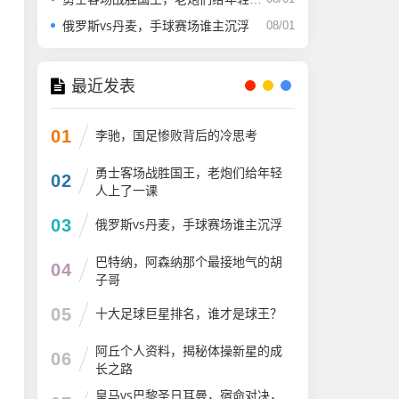
俄罗斯vs丹麦，手球赛场谁主沉浮
08/01
最近发表
01
李驰，国足惨败背后的冷思考
勇士客场战胜国王，老炮们给年轻
02
人上了一课
03
俄罗斯vs丹麦，手球赛场谁主沉浮
巴特纳，阿森纳那个最接地气的胡
04
子哥
05
十大足球巨星排名，谁才是球王？
阿丘个人资料，揭秘体操新星的成
06
长之路
皇马vs巴黎圣日耳曼，宿命对决，