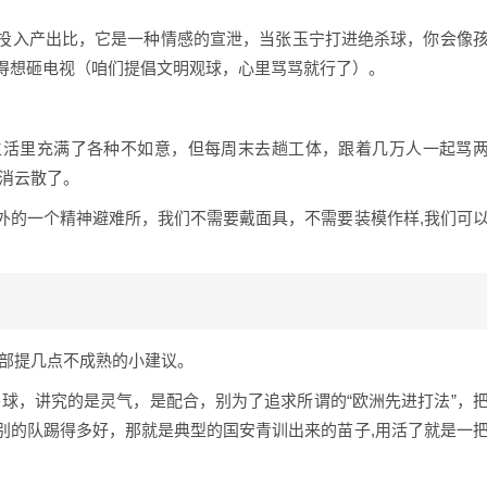
投入产出比，它是一种情感的宣泄，当张玉宁打进绝杀球，你会像
得想砸电视（咱们提倡文明观球，心里骂骂就行了）。
生活里充满了各种不如意，但每周末去趟工体，跟着几万人一起骂
烟消云散了。
外的一个精神避难所，我们不需要戴面具，不需要装模作样,我们可
乐部提几点不成熟的小建议。
球，讲究的是灵气，是配合，别为了追求所谓的“欧洲先进打法”，
别的队踢得多好，那就是典型的国安青训出来的苗子,用活了就是一