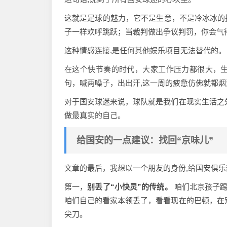
这就是足球的魅力，它不是生意，不是冷冰冰的
子一样欢呼跳跃；当裁判做出争议判罚，你会气
这种情感连接,是任何其他娱乐项目无法替代的。
在这个快节奏的时代，大家工作压力都很大，
句，喊两嗓子，出出汗,这一周的疲惫仿佛就都
对于国安球迷来说，球队就是我们在现实生活之
做最真实的自己。
给国安的一点建议：找回“京味儿”
文章的最后，我想以一个朋友的身份,给国安俱
第一，
别丢了“小快灵”的传统。
咱们北京孩子踢
咱们自己的看家本领丢了，看看现在的巴顿，在
尖刀。