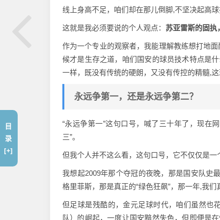
线上身高不足，咱们却在那儿倒脚,不坚决起高
这就是我必须要说的个人观点：
苏亚雷斯的固执
作为一个专业的观察者，我能理解教练想打地面
候才是生存之道，咱们国安的球员技术特点是什
一样，既没有传统的硬朗，又没有传控的精髓,
永远争第一，还是永远争第二？
“永远争第一”这句口号，喊了三十年了，现在网
目
三”。
录
[+]
但我个人并不这么看，这句口号，它不仅仅是一
我想起2009年那个夺冠的夜晚，那是国安队史
格里菲斯，那是真正的“绿色狂飙”，那一年,我们
但足球是残酷的，金元足球时代，咱们虽然也
队）的崛起，一度让国安黯然失色，但即便是在