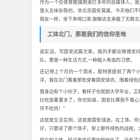
作为一个在体育圈摸爬滚打多年的自媒体人，我
里头五味杂陈的，非北京国安莫属，今天咱们不
朋友一样，坐下来喝口茶,聊聊这支承载了无数
工体北门，那是我们的信仰圣地
说实话，写国安这篇文章，我的手都在微微发
队，更是一种生活方式,一种融入骨血的习惯。
还记得上个月的一个周末，我特意提前了两个
洋，我在北门看着那些穿着国安球衣、围着绿色
我身边有个小伙子，看样子也就刚大学毕业，正
比吃饭重要多了，你也知道，国安比赛我不看心里
月不吃肉！”
这就是生活实例，这就是国安球迷，在工体，你
仔，只要进了那个场子，穿上那件绿色的战袍，
现在的工体，经过改造后更加现代化了，没有了以