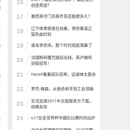
16
创造奇迹？
润
17
墨西哥守门员奥乔亚还能撑多久？
辽宁体育频道在线看，带你重温辽
18
篮热血时刻
19
谌龙李宗伟，那个时代彻底落幕了
的
法国粉碎魔咒提前出线，高卢雄鸡
20
剑指冠军！
21
Hazell看着前队狂奔，这滋味太复杂
他
云
22
罗杰-梅森，从绝杀射手到工会领袖
实况足球2011中文版版官方下载，
变
23
经典永存
24
u17女足世界杯中国队比赛时间出炉
雷
防
全运会奖牌榜实时更新，2025前瞻