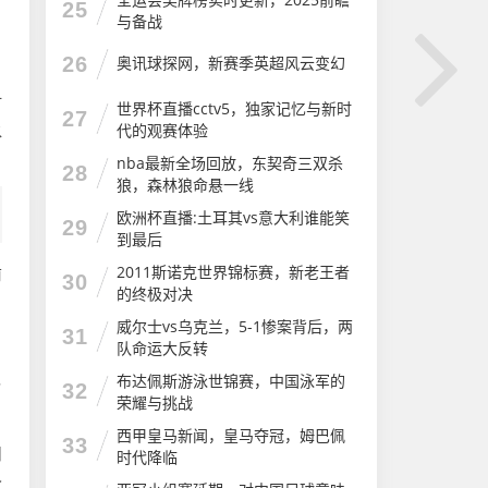
25
与备战
26
奥讯球探网，新赛季英超风云变幻
时
世界杯直播cctv5，独家记忆与新时
27
代的观赛体验
水
nba最新全场回放，东契奇三双杀
28
狼，森林狼命悬一线
欧洲杯直播:土耳其vs意大利谁能笑
29
到最后
2011斯诺克世界锦标赛，新老王者
前
30
的终极对决
威尔士vs乌克兰，5-1惨案背后，两
31
队命运大反转
布达佩斯游泳世锦赛，中国泳军的
·
32
荣耀与挑战
西甲皇马新闻，皇马夺冠，姆巴佩
33
州
时代降临
今