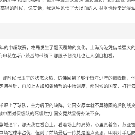
高唱的时候，说实话，我这种见惯了大场面的人,眼眶也经常是湿
今年的中超联赛，格局发生了翻天覆地的变化，上海海港凭借着强大
海申花在斯卢茨基的带领下,那股子韧劲儿也让人刮目相看。
光，那时候张玉宁的状态火热，仿佛回到了那个留洋少年的巅峰期，
定海神针，再加上古加和张稀哲的中场调度，那时候的国安，打行
样缠上了球队，主力后卫的缺阵，让国安原本就不算稳固的后防线
战中面对保级队的死缠烂打,国安竟然显得办法不多。
蓉城逼平，那天我在看台上，看着场上的局势，心里真着急，苏亚
中场控球率占优，但到了前场最后一传总是差点意思，明明对手后