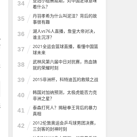
亚冠小组赛延期，对中国足球意味
34
着什么？
丹羽孝希为什么叫泥洼？背后的故
35
名
事很有趣
湖人vs76人直播，詹皇大帝对决，
36
谁主沉浮？
几
安
2021全运会篮球直播，看懂中国篮
37
球未来
武林风第六届中日对抗赛，热血铸
38
永
就的荣耀时刻
39
2015非洲杯，科特迪瓦的救赎之战
韩国对加纳预测，太极虎能否力克
40
非洲之星？
纸
泰森打死人？揭秘拳王背后的暴力
41
真相
2012伦敦奥运会乒乓球男团决赛，
42
三剑客的封神时刻