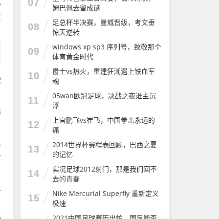
07
心
姆巴佩去留成谜
老
足总杯半决赛，曼城晋级，考文垂
08
惊天逆转
windows xp sp3 序列号，致敬那个
09
体育黄金时代
爵士vs热火，重建狂潮遇上铁血军
10
球
魂
05wan欧冠足球，决战之夜谁主沉
11
浮
海
上官鹏飞vs崔飞，中国拳击永远的
12
痛
这
2014世界杯赛程表回顾，巴西之夏
13
的记忆
个
实况足球2012射门，那是我们回不
14
去的青春
工
Nike Mercurial Superfly 重新定义
15
极速
2021中国足球赛历出炉，国足能否
呐