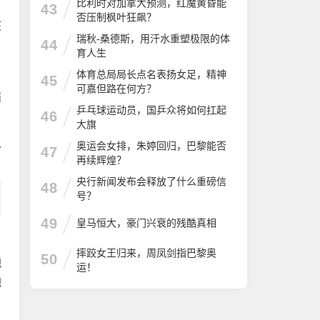
比利时对加拿大预测，红魔黄昏能
43
否压制枫叶狂飙？
孩
瑞秋-桑德斯，用汗水重塑极限的体
44
育人生
体育总局局长点名表扬女足，精神
45
可嘉但路在何方？
两
乒乓球运动员，国乒众将如何扛起
46
大旗
以
奥运会女排，朱婷回归，巴黎能否
47
再续辉煌？
央行新闻发布会释放了什么重磅信
48
号？
49
皇马恒大，豪门兴衰的残酷真相
摔跤女王归来，周凤剑指巴黎奥
50
把
运！
把