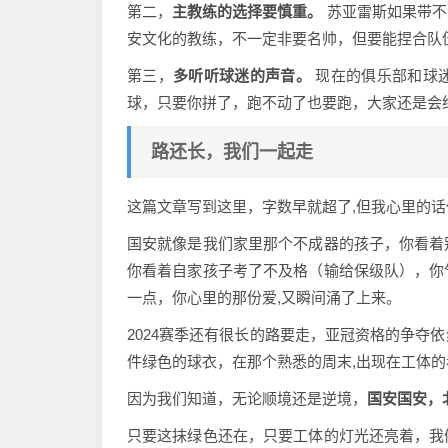
第二，
主教练的选择要慎重。
苏亚雷斯如果带不
安文化的教练，不一定非要名帅，但要能捏合队伍
第三，
多听听球迷的声音。
现在的俱乐部和球
球，只要你拼了，跑不动了也要跑，大家还是会
路还长，我们一起走
这篇文章写到这里，字数早就超了,但我心里的
国安就像是我们家里那个不成器的孩子，你看着
你看着自家孩子考了不及格（输给保级队），你
一点，你心里的那份爱,又瞬间涌了上来。
2024赛季还有很长的路要走，亚冠资格的争夺
件绿色的球衣，在那个熟悉的周末,出现在工体的
因为我们知道，无论顺境还是逆境，
国安国安，
只要这抹绿色还在，只要工体的灯光还亮着，我