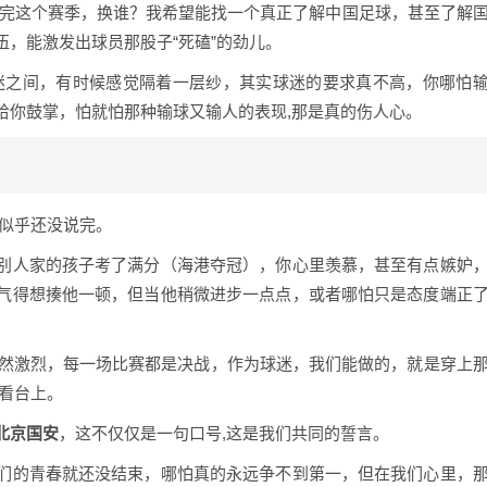
完这个赛季，换谁？我希望能找一个真正了解中国足球，甚至了解
，能激发出球员那股子“死磕”的劲儿。
迷之间，有时候感觉隔着一层纱，其实球迷的要求真不高，你哪怕
给你鼓掌，怕就怕那种输球又输人的表现,那是真的伤人心。
话似乎还没说完。
别人家的孩子考了满分（海港夺冠），你心里羡慕，甚至有点嫉妒
气得想揍他一顿，但当他稍微进步一点点，或者哪怕只是态度端正
依然激烈，每一场比赛都是决战，作为球迷，我们能做的，就是穿上
看台上。
北京国安
，这不仅仅是一句口号,这是我们共同的誓言。
们的青春就还没结束，哪怕真的永远争不到第一，但在我们心里，