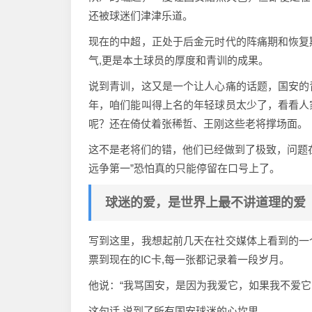
还被球迷们津津乐道。
现在的中超，正处于后金元时代的阵痛期和恢复
气,更是本土球员的厚度和青训的成果。
说到青训，这又是一个让人心痛的话题，国安的
年，咱们能叫得上名的年轻球员太少了，看看人
呢？还在倚仗着张稀哲、王刚这些老将撑场面。
这不是老将们的错，他们已经做到了极致，问题
远争第一”恐怕真的只能停留在口号上了。
球迷的爱，是世界上最不讲道理的爱
写到这里，我想起前几天在社交媒体上看到的一
票到现在的IC卡,每一张都记录着一段岁月。
他说：“我骂国安，是因为我爱它，如果我不爱它
这句话,说到了所有国安球迷的心坎里。