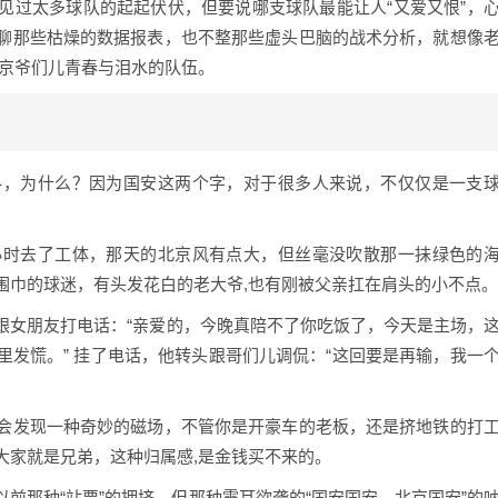
见过太多球队的起起伏伏，但要说哪支球队最能让人“又爱又恨”，
聊那些枯燥的数据报表，也不整那些虚头巴脑的战术分析，就想像
北京爷们儿青春与泪水的队伍。
抖，为什么？因为国安这两个字，对于很多人来说，不仅仅是一支
小时去了工体，那天的北京风有点大，但丝毫没吹散那一抹绿色的
围巾的球迷，有头发花白的老大爷,也有刚被父亲扛在肩头的小不点。
跟女朋友打电话：“亲爱的，今晚真陪不了你吃饭了，今天是主场，
发慌。” 挂了电话，他转头跟哥们儿调侃：“这回要是再输，我一
会发现一种奇妙的磁场，不管你是开豪车的老板，还是挤地铁的打
大家就是兄弟，这种归属感,是金钱买不来的。
前那种“站票”的拥挤，但那种震耳欲聋的“国安国安，北京国安”的