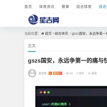
首页
体育资讯
赛事
综合体育
综合
首页
综合快讯
gszs国安，永远争第
当前位置：
正文
gszs国安，永远争第一的痛与
星吉网
/
0 评论
V
管理员
/
06-15
/
41 阅读