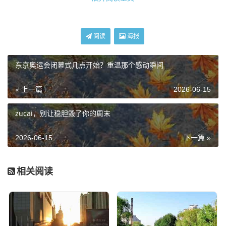
指挥，真急眼，咱们国足的后防线，最缺什么？缺的就是那
个能站出来骂娘、能把散乱的防线给聚拢在一起的大哥。
阅读
海报
生活里也是这样,一个团队要是死气沉沉，哪怕技术再好，遇
到事儿也容易崩，王大雷这次上位，我觉得伊万科维奇看中
东京奥运会闭幕式几点开始？重温那个感动瞬间
的不仅仅是他的扑救技术，更是他身上的那股子“匪气”和领
袖气质，这是一次战术调整，更是一次心理按摩，咱们国足
« 上一篇
2026-06-15
现在太需要这种能打破沉闷空气的人了，哪怕他有时候会有
低级失误，但至少，他是活着的，是有血性的。
zucai，别让稳胆毁了你的周末
归化球员：是“救命稻草”还是“鸡肋”？
2026-06-15
下一篇 »
再来说说归化球员,这次名单里，费南多（小摩托）、艾克
相关阅读
森、阿兰这些名字都在。
特别是费南多,这哥们儿在联赛里的表现大家是有目共睹的，
那是真突，真快，以前咱们看国足进攻，球到了前场，那是
真便秘，倒来倒去最后回传给后卫，现在有了费南多，至少