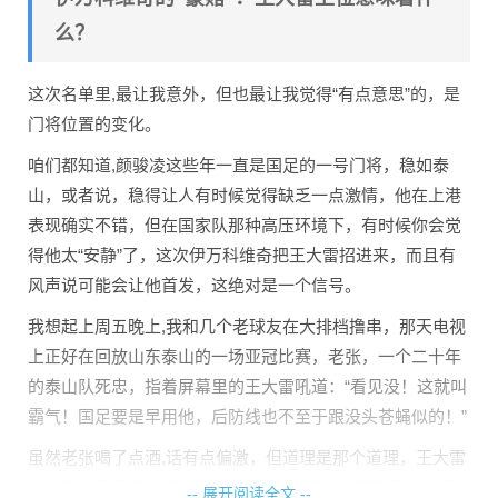
么？
这次名单里,最让我意外，但也最让我觉得“有点意思”的，是
门将位置的变化。
咱们都知道,颜骏凌这些年一直是国足的一号门将，稳如泰
山，或者说，稳得让人有时候觉得缺乏一点激情，他在上港
表现确实不错，但在国家队那种高压环境下，有时候你会觉
得他太“安静”了，这次伊万科维奇把王大雷招进来，而且有
风声说可能会让他首发，这绝对是一个信号。
我想起上周五晚上,我和几个老球友在大排档撸串，那天电视
上正好在回放山东泰山的一场亚冠比赛，老张，一个二十年
的泰山队死忠，指着屏幕里的王大雷吼道：“看见没！这就叫
霸气！国足要是早用他，后防线也不至于跟没头苍蝇似的！”
虽然老张喝了点酒,话有点偏激，但道理是那个道理，王大雷
这类型，属于“吼叫型”门将，你看他在场上，那是真喊，真
-- 展开阅读全文 --