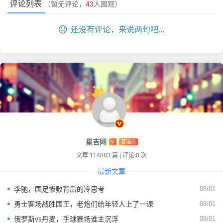
评论列表
咱们国足以前的中场,经常被人说是“腰软”，对方一冲，咱们
（暂无评论，
43
人围观）
中场就像纸糊的一样，直接就散了，后卫直接暴露在对方火
还没有评论，来说两句吧...
力之下，有了李源一，就像是给这个软绵绵的腰带上绑了一
层钢板。
我记得有次看球,解说员说：“中国球员缺乏在对抗下处理球
的能力。”李源一就是目前国内球员里，极少数能在对方两个
人包夹下还能把球护住、传出来的球员，这种球员，你是用
数据统计不完全能体现价值的，他是那种干脏活累活的人，
是球队里的“蓝领”，但咱们都知道，一个球队要是没有几个
肯干蓝活的，那球星也玩不转。
星吉网
V
管理员
现实困境：武磊的孤独与无奈
文章 114883 篇
|
评论 0 次
最新文章
不得不提咱们的武球王——武磊。
李驰，国足惨败背后的冷思考
08/01
看着这份名单,我最大的感受就是：武磊太孤独了。
勇士客场战胜国王，老炮们给年轻人上了一课
08/01
俄罗斯vs丹麦，手球赛场谁主沉浮
在西班牙人历练了那么多年,回来依然是“全村的希望”，这次
08/01