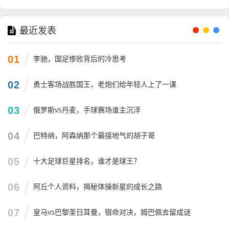
集训，武磊依然是锋线上的绝对核心，谁给他传球？谁跟他
跑位？
最近发表
费南多在右边路,那是个突击手，不是个做饼的，中场李源一
偏防守，前腰位置上的人选一直是个老大难问题，这就导致
01
李驰，国足惨败背后的冷思考
武磊经常得回撤拿球，然后自己再往前冲，这就像是让一个
百米冲刺冠军，还得先自己去搬运起跑器，累不累？
02
勇士客场战胜国王，老炮们给年轻人上了一课
我个人的观点是,伊万科维奇得想办法解放武磊，别让他干太
03
俄罗斯vs丹麦，手球赛场谁主沉浮
多脏活累活，是不是可以试试让韦世豪跟他多配合？韦世豪
这孩子，虽然脾气有点爆，但那脚传球是有灵性的，有时候
04
巴特纳，阿森纳那个最接地气的胡子哥
灵光一现，真能给武磊创造出那种“保姆级”的进球机会。
05
十大足球巨星排名，谁才是球王？
球迷的心态：从“恨铁不成钢”到“佛系看球”
06
阿丘个人资料，揭秘体操新星的成长之路
写到这里,我想聊聊咱们球迷自己。
07
皇马vs巴黎圣日耳曼，宿命对决，姆巴佩去留成谜
这几天我在微博、论坛上逛了一圈，发现大家的评论变了，