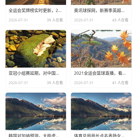
他做个替补，或者上去冲个二十分钟那是锦上添花；要是指
全运会奖牌榜实时更新，2025前瞻与备战
奥讯球探网，新赛季英超风云变幻
望他打满全场，那是有点难为人了。
2026-07-31
39 人在看
2026-07-31
43 人在看
新老交替：谢文能、拜合拉木带来的惊喜
这次名单里,最让我感到一丝清新的，是那些年轻面孔，比如
谢文能，比如拜合拉木。
谢文能这小伙子,在泰山队踢得是真不错，能上能下，不惜体
力的奔跑，这让我想起了刚出道时的郑智，或者是当年的李
亚冠小组赛延期，对中国足球意味着什么？
2021全运会篮球直播，看懂中国篮球未来
金羽（虽然位置不同，但那种拼劲儿是一样的），伊万科维
2026-07-31
39 人在看
2026-07-31
41 人在看
奇这次把他招进来，说明他是真的在看联赛，真的在给年轻
人机会。
这太重要了,咱们中国足球过去最大的问题就是“论资排辈”，
只要你是大哥，哪怕你跑不动了，你也得在场上站着；年轻
球员？再好也得坐冷板凳，等着“熬资历”。
韩国对加纳预测，太极虎能否力克非洲之星？
体育总局局长点名表扬女足，精神可嘉但路在何方？
结果就是什么呢？等老将退了，年轻球员因为长期没打高水