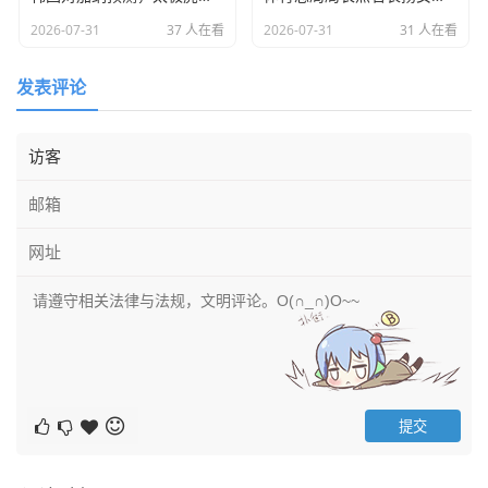
平比赛，也废了。
2026-07-31
37 人在看
2026-07-31
31 人在看
我邻居小刘,是个踢青训的教练，他前两天跟我抱怨，说现在
发表评论
的孩子，很多不是没天赋，是被“熬”怕了，看到国足名单里
能有谢文能这样的“生力军”，我觉得是个好兆头，哪怕他们
经验不足，哪怕他们会犯错，但犯错是成长的学费，咱们球
迷现在也宽容了，只要小伙子们跑起来，拼起来，哪怕丢个
球，咱们也能忍。
中场的硬度：李源一不可或缺
这次名单里,李源一的名字赫然在列，说实话，要是没他，这
中场还真没法看。
李源一今年在泰山队的表现,那是“硬”，这种硬，不是那种只
会踢人的脏，而是对抗中的卡位、护球、那一脚出球的果
断。