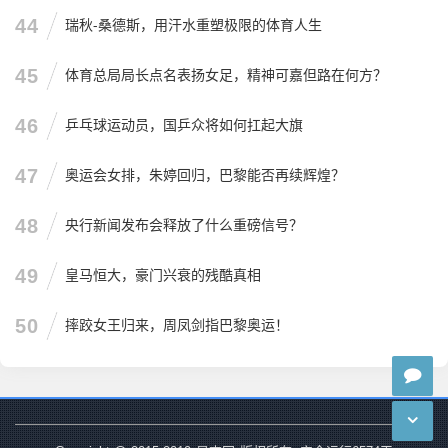
44
瑞秋-桑德斯，用汗水重塑极限的体育人生
45
体育总局局长点名表扬女足，精神可嘉但路在何方？
46
乒乓球运动员，国乒众将如何扛起大旗
47
奥运会女排，朱婷回归，巴黎能否再续辉煌？
48
央行新闻发布会释放了什么重磅信号？
49
皇马恒大，豪门兴衰的残酷真相
50
摔跤女王归来，周凤剑指巴黎奥运！