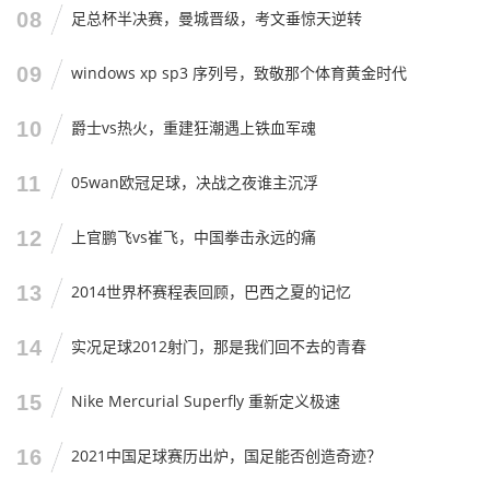
以前一输球，那是铺天盖地的骂娘，恨不得把主教练和球员
08
足总杯半决赛，曼城晋级，考文垂惊天逆转
的家底都翻出来。
现在呢？大家更多的是一种“无奈的调侃”，有人说：“只要别
09
windows xp sp3 序列号，致敬那个体育黄金时代
输给泰国，我就心满意足了。”还有人说：“赢不赢的无所
10
爵士vs热火，重建狂潮遇上铁血军魂
谓，只要踢得像个爷们儿就行。”
这种心态的变化,我觉得挺心酸的，这说明咱们对中国足球的
11
05wan欧冠足球，决战之夜谁主沉浮
期望值已经降到了冰点。
12
上官鹏飞vs崔飞，中国拳击永远的痛
前两天我下班路过小区广场,看见一群大爷在踢毽子，那动
作，那身法，比国足某些停球停三米远的人强多了，我站在
13
2014世界杯赛程表回顾，巴西之夏的记忆
那看了一会儿，一位大爷招呼我：“小伙子，来两脚？”我摆
摆手说：“大爷，我也就是个嘴炮，踢不动。”
14
实况足球2012射门，那是我们回不去的青春
大爷乐了：“踢球嘛，图个乐呵，你看国足，他们压力大，咱
们别老骂，谁不想赢啊？”
15
Nike Mercurial Superfly 重新定义极速
大爷这话,说得我哑口无言，是啊，谁不想赢呢？那些球员站
16
2021中国足球赛历出炉，国足能否创造奇迹？
在场上，代表的是国家，那种压力咱们坐在电视机前是体会