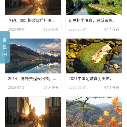
右边路能爆点，能下底了，这就好比你家里那台老电脑，以
前显卡不行，玩游戏卡成PPT，现在换了个虽不是顶配但能
李驰，国足惨败背后的冷思考
足总杯半决赛，曼城晋级，考文垂惊天逆转
跑得动的显卡，体验感立马就不一样。
2026-08-01
48 人在看
2026-07-31
47 人在看
艾克森的情况就让人有点揪心了。
目
前几天我看新闻,说艾克森在成都蓉城踢球，有时候跑动都受
录
限，甚至要坐轮椅去检查，看到那个新闻我心里真挺不是滋
[+]
味的，想当年他刚来的时候，那是何等的日天日地，现在是
真老了，伤病也找上门了。
伊万科维奇依然把他招进来,我觉得是出于两方面的考虑：一
2014世界杯赛程表回顾，巴西之夏的记忆
2021中国足球赛历出炉，国足能否创造奇迹？
是实在没人了，国内靠谱的中锋比大熊猫还稀缺；二是艾克
2026-07-31
54 人在看
2026-07-31
47 人在看
森的经验和支点作用，哪怕他跑不动了，他在那儿一站，对
方后卫也得分心盯着他。
这就像咱们单位里的老法师,虽然写代码拼不过刚毕业的小年
轻，但遇到那种复杂的架构难题，还得是他出马看一眼心里
才踏实，但我个人的观点是，别把宝全押在艾克森身上，让