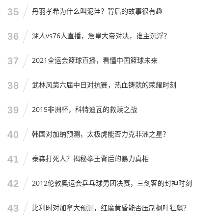
原则问题，但如果他们拼了，跑了，只是因为能力不够输
35
丹羽孝希为什么叫泥洼？背后的故事很有趣
了，那咱们就给他们鼓个掌，然后洗洗睡，第二天还得上班
养家呢。
36
湖人vs76人直播，詹皇大帝对决，谁主沉浮？
足球,终究只是生活的一部分，它很重要，因为它承载了我们
的情怀；但它也没那么重要，因为它决定不了我们明天的早
37
2021全运会篮球直播，看懂中国篮球未来
饭吃油条还是喝豆浆。
38
武林风第六届中日对抗赛，热血铸就的荣耀时刻
希望这次集训,伊万科维奇能带出一支有血性的队伍，希望王
大雷的吼声能震醒沉睡的后防线，希望费南多的速度能撕开
39
2015非洲杯，科特迪瓦的救赎之战
对手的防线，希望年轻的谢文能们能让我们看到未来的哪怕
一丝光亮。
40
韩国对加纳预测，太极虎能否力克非洲之星？
不管怎么说,名单出来了，号角吹响了，咱们拭目以待，看看
41
泰森打死人？揭秘拳王背后的暴力真相
这支队伍，到底能不能给我们带来一点点——哪怕只有一点
点——的惊喜。
42
2012伦敦奥运会乒乓球男团决赛，三剑客的封神时刻
兄弟们,咱们评论区见，不管你是悲观派还是乐观派，咱们评
论区里，接着聊。
43
比利时对加拿大预测，红魔黄昏能否压制枫叶狂飙？