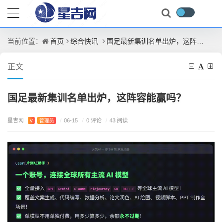
首页
综合快讯
国足最新集训名单出炉，这阵容能赢吗？
当前位置：
正文
国足最新集训名单出炉，这阵容能赢吗？
星吉网
/
0 评论
V
管理员
/
06-15
/
43 阅读