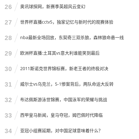
去拼，去抢，去打反击，别想着我能控球，我能压着你打，
26
奥讯球探网，新赛季英超风云变幻
咱们没那个资本。
27
世界杯直播cctv5，独家记忆与新时代的观赛体验
生活实例告诉我们,当你手里牌不好的时候，你就得把烂牌打
好，别总想着一把梭哈，得精打细算，国足现在的牌面，就
28
nba最新全场回放，东契奇三双杀狼，森林狼命悬一线
是一手烂牌，但只要不弃牌，只要每一张牌都打出它最大的
价值，哪怕最后输了，咱们也能输得体面点。
29
欧洲杯直播:土耳其vs意大利谁能笑到最后
给国足一点时间，也给自己一点耐心
30
2011斯诺克世界锦标赛，新老王者的终极对决
国足最新集训名单出炉,这只是开始，接下来的集训、热身
31
威尔士vs乌克兰，5-1惨案背后，两队命运大反转
赛，才是真正的试金石。
32
布达佩斯游泳世锦赛，中国泳军的荣耀与挑战
作为球迷,咱们能做的，其实很少，咱们不能上去替他们跑，
也不能替他们射门，咱们能做的，就是在这个关键的时刻，
33
西甲皇马新闻，皇马夺冠，姆巴佩时代降临
少一点冷嘲热讽，多一点理性的声音。
34
亚冠小组赛延期，对中国足球意味着什么？
如果他们在场上真的散步,真的不拼，那骂也是应该的，那是