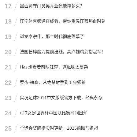
不到的，虽然他们技术烂，虽然他们让我们失望过无数次，
17
墨西哥守门员奥乔亚还能撑多久？
但只要他们穿上那身红色的战袍，咱们还是忍不住会打开电
视，还是会忍不住在心里默念：“这把能赢。”
18
辽宁体育频道在线看，带你重温辽篮热血时刻
个人观点：别谈“出线”，谈“活着”
19
谌龙李宗伟，那个时代彻底落幕了
针对这次国足最新集训名单,以及接下来的比赛（大概率是世
20
法国粉碎魔咒提前出线，高卢雄鸡剑指冠军！
预赛生死战），我的观点很明确：别谈什么“出线”的大饼，
21
Hazell看着前队狂奔，这滋味太复杂
先谈怎么在场上“活着”。
这里的“活着”，指的是战术上的活着，精神上的活着。
22
罗杰-梅森，从绝杀射手到工会领袖
伊万科维奇是个务实的教练,从他把王大雷招进来，重用费南
23
实况足球2011中文版版官方下载，经典永存
多，提拔年轻球员这些操作来看，他是在试图改变中国足球
那种暮气沉沉的局面，但足球不是一天建成的，也不是换个
24
u17女足世界杯中国队比赛时间出炉
教练、变几个人就能立马脱胎换骨的。
接下来的比赛,不管是打泰国还是打韩国（如果还有机会的
25
全运会奖牌榜实时更新，2025前瞻与备战
话），咱们得放低姿态，打泰国，咱们得把自己当成弱队，