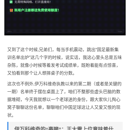
又到了这个时候,兄弟们，每当手机震动，跳出“国足最新集
训名单出炉”这几个字的时候，说实话，我这心里头总是五味
杂陈，就像小时候等着发考试成绩单，既盼着能有点惊喜，
又怕看到那个让人想摔桌子的分数。
这次也不例外,伊万科维奇执教以来的第二期（或者是关键的
一期）名单终于摆在桌面上了，咱们不整那些虚头巴脑的数
据堆砌，今天我就想以一个老球迷的身份，跟大家伙儿掏心
窝子聊聊这份名单，聊聊咱们中国足球这让人又爱又恨的现
状。
伊万科维奇的“豪赌”：王大雷上位意味着什